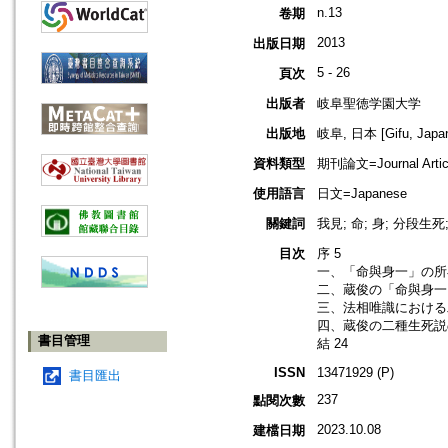
n.13
卷期
2013
出版日期
5 - 26
頁次
出版者
岐阜聖徳学園大学
出版地
岐阜, 日本 [Gifu, Japa
資料類型
期刊論文=Journal Artic
使用語言
日文=Japanese
關鍵詞
我見; 命; 身; 分段生
目次
序 5
一、「命與身一」の所在
二、蔵俊の「命與身一」
三、法相唯識における二
四、蔵俊の二種生死説の
書目管理
結 24
ISSN
13471929 (P)
書目匯出
237
點閱次數
2023.10.08
建檔日期