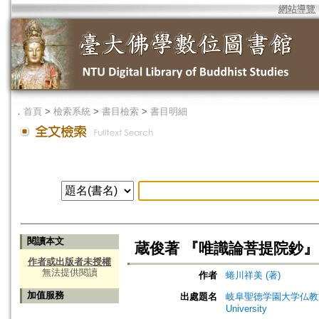
網站導覽
．
首頁
>
檢索系統
>
書目檢索
>
書目明細
閱讀本文
蔵俊著 『唯識論菩提院鈔』
作者或出版者未授權
無法提供閱讀
作者
蜷川祥美 (著)
加值服務
出處題名
岐阜聖徳学園大学仏教文化研究所紀要=
University