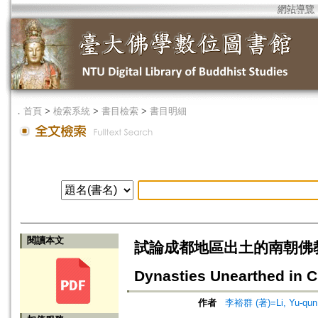
網站導覽
．
首頁
>
檢索系統
>
書目檢索
>
書目明細
閱讀本文
試論成都地區出土的南朝佛教石造像=O
Dynasties Unearthed in 
作者
李裕群 (著)=Li, Yu-qun 