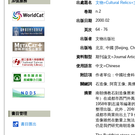
加值服務
出處題名
文物=Cultural Reli
n.2
卷期
2000.02
出版日期
64 - 76
頁次
出版者
文物出版社
出版地
北京, 中國 [Beijing, Ch
資料類型
期刊論文=Journal Artic
使用語言
中文=Chinese
附註項
作者單位：中國社會科
關鍵詞
石造像; 阿育王像; 萬
摘要
南朝佛教石刻造像曆來
年）在成都市西門外萬佛
1958年劉志遠等編
整理出版。此外，20年
書目管理
成都市商業街出土了9
造像雖然在數量上無法
書目匯出
仍是我們研究南朝造像