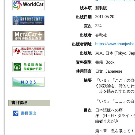
版本項
新装版
2011.05.20
出版日期
224
頁次
出版者
春秋社
https://www.shunjusha.
出版者網址
出版地
東京, 日本 [Tokyo, Jap
資料類型
書籍=Book
使用語言
日文=Japanese
摘要
「いま」「ここ」の自
く実践論を、詩的なわ
一歩を踏みだすための
「いま」「ここ」の自
書目管理
目次
日本語版への序
書目匯出
序 （H・H・ダライ・
編者まえがき
第１章 息を吸って！