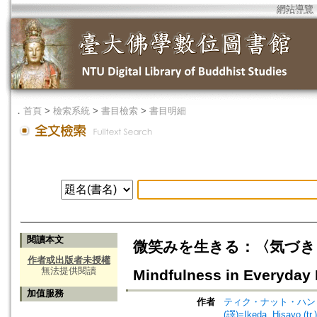
網站導覽
．
首頁
>
檢索系統
>
書目檢索
>
書目明細
閱讀本文
微笑みを生きる：〈気づき〉の瞑想と実
作者或出版者未授權
無法提供閱讀
Mindfulness in Everyday 
加值服務
作者
ティク・ナット・ハン (著)=T
(譯)=Ikeda, Hisayo (tr.)