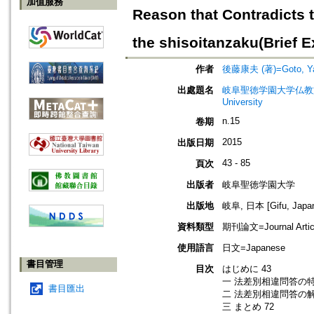
加值服務
Reason that Contradicts 
the shisoitanzaku(Brief 
作者
後藤康夫 (著)=Goto, Yas
出處題名
岐阜聖徳学園大学仏教文化研究所紀要=
University
n.15
卷期
2015
出版日期
43 - 85
頁次
出版者
岐阜聖徳学園大学
出版地
岐阜, 日本 [Gifu, Japa
資料類型
期刊論文=Journal Artic
使用語言
日文=Japanese
書目管理
目次
はじめに 43
一 法差別相違問答の特
書目匯出
二 法差別相違問答の解
三 まとめ 72