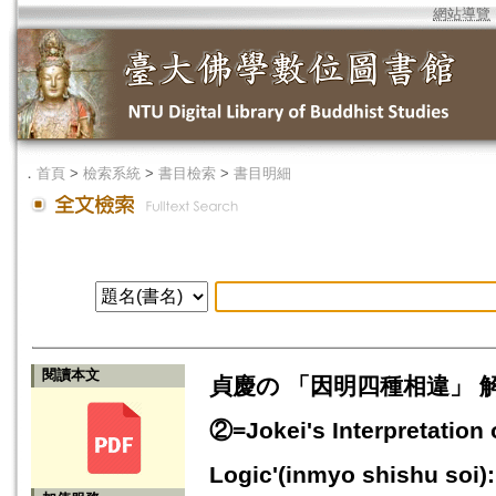
網站導覽
．
首頁
>
檢索系統
>
書目檢索
>
書目明細
閱讀本文
貞慶の 「因明四種相違」 
②=Jokei's Interpretation 
Logic'(inmyo shishu soi):