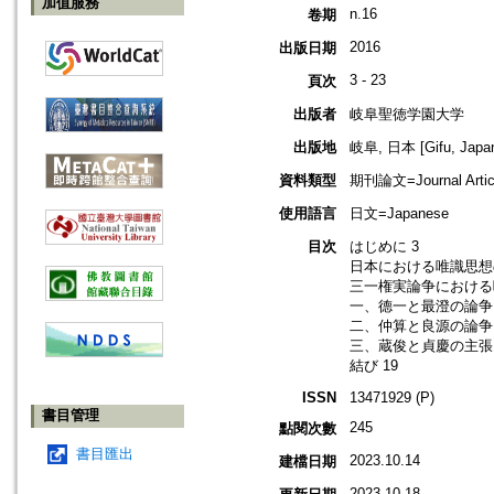
加值服務
n.16
卷期
2016
出版日期
3 - 23
頁次
出版者
岐阜聖徳学園大学
出版地
岐阜, 日本 [Gifu, Japa
資料類型
期刊論文=Journal Artic
使用語言
日文=Japanese
目次
はじめに 3
日本における唯識思想
三一権実論争における
一、德一と最澄の論争 
二、仲算と良源の論争 
三、蔵俊と貞慶の主張 
結び 19
ISSN
13471929 (P)
書目管理
245
點閱次數
書目匯出
2023.10.14
建檔日期
2023.10.18