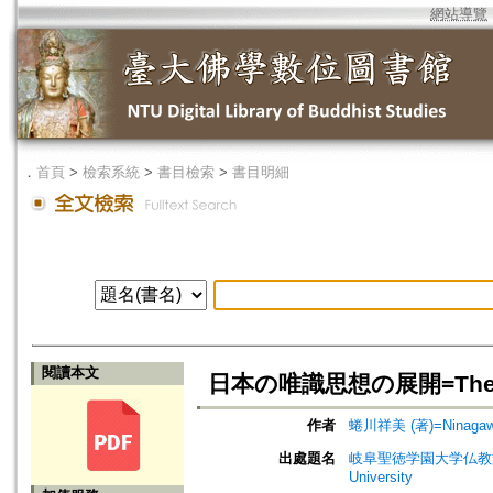
網站導覽
．
首頁
>
檢索系統
>
書目檢索
>
書目明細
閱讀本文
日本の唯識思想の展開=The Develo
作者
蜷川祥美 (著)=Ninagawa,
出處題名
岐阜聖徳学園大学仏教文化研究所紀要=
University