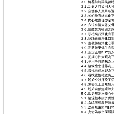
３０.鮮花前時雖美後
３１.活命之時如同天
３２.店舖客人買畢各
３３.如幻壘石終亦倒
３４.內心雄鷹任亦定
３５.六道有情大恩父
３６.瞋敵業力輪迴之
３７.頂禮繞行淨化身
３８.唸誦皈依淨化口
３９.虔敬勝解淨化心
４０.定將離棄俱生肉
４１.認定正境即本然
４２.把握心性大藏為
４３.享用等持勝味為
４４.暢飲憶念甘露為
４５.尋找自然本智為
４６.尋找覺性稚童為
４７.盼於空狀揮旋了
４８.無妄念上遣無散
４９.盼於自然無遮練
５０.四身無別本覺心
５１.輪涅根本攝於覺
５２.貪瞋所顯鳥行無
５３.法身無生如同日
５４.妄念為敵空屋遇