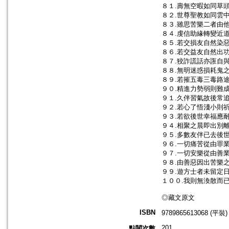
８１.壽無空暇如同草
８２.世尊聖教如同雲
８３.雖思苦樂二者由
８４.虔信助緣轉變近
８５.若交損友自然染
８６.若交益友自然出
８７.狡詐謊話亦誑自
８８.無明迷惑損耗鬼
８９.若摧五毒三毒路
９０.精進力勢弱則難
９１.久伴習氣故後常
９２.若心了悟淺小則
９３.若欲後世幸福應
９４.相聚之晨即出別
９５.多數友伴已去後
９６.一切痛苦從由罪
９７.一切安樂從由善
９８.由善惡因出苦樂
９９.遊方士者未留定
１００.我則無渙散而
◎藏文原文
ISBN
9789865613068 (平裝)
201
點閱次數