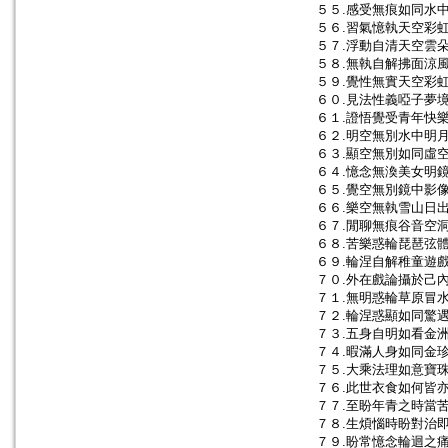
５５.感受無痕如同水
５６.習氣憶執天空彩
５７.浮動自清天空雲
５８.無執自解拂面涼
５９.覺性無實天空彩
６０.見法性義啞子夢
６１.證悟覺受青年快
６２.明空無別水中明
６３.顯空無別如同虛
６４.憶念無渙美女明
６５.覺空無別鏡中影
６６.樂空無執雪山日
６７.閒聊無痕谷音空
６８.苦樂惑輪琵琶弦
６９.輪涅自解稚童遊
７０.外在戲論攝於己
７１.無明惑輪草原冒
７２.輪涅惑顯如同驚
７３.五身自明如看金
７４.暇滿人身如同金
７５.大乘法理如意寶
７６.此世衣食如何皆
７７.至盼年青之時當
７８.生煩惱時盼對治
７９.盼常憶念輪迴之