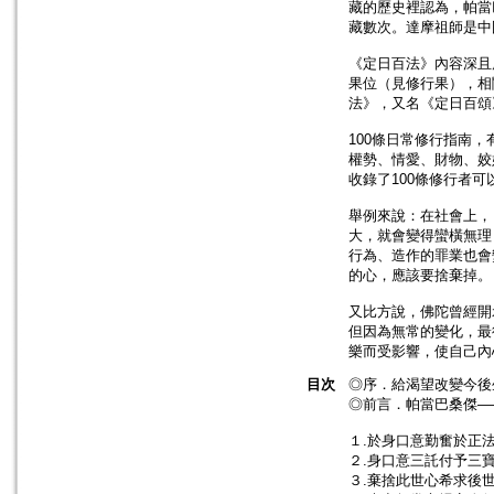
藏的歷史裡認為，帕當
藏數次。達摩祖師是中
《定日百法》內容深且
果位（見修行果），相
法》，又名《定日百頌
100條日常修行指南
權勢、情愛、財物、姣
收錄了100條修行者
舉例來說：在社會上，
大，就會變得蠻橫無理
行為、造作的罪業也會
的心，應該要捨棄掉。
又比方說，佛陀曾經開
但因為無常的變化，最
樂而受影響，使自己內
目次
◎序．給渴望改變今後
◎前言．帕當巴桑傑
１.於身口意勤奮於正
２.身口意三託付予三
３.棄捨此世心希求後