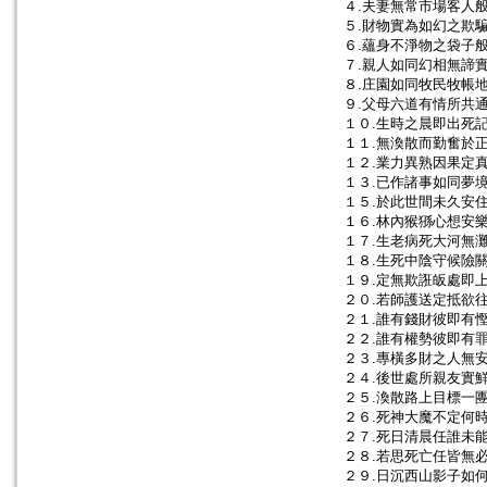
４.夫妻無常市場客人
５.財物實為如幻之欺
６.蘊身不淨物之袋子
７.親人如同幻相無諦
８.庄園如同牧民牧帳
９.父母六道有情所共
１０.生時之晨即出死
１１.無渙散而勤奮於
１２.業力異熟因果定
１３.已作諸事如同夢
１５.於此世間未久安
１６.林內猴猻心想安
１７.生老病死大河無
１８.生死中陰守候險
１９.定無欺誑皈處即
２０.若師護送定抵欲
２１.誰有錢財彼即有
２２.誰有權勢彼即有
２３.專橫多財之人無
２４.後世處所親友實
２５.渙散路上目標一
２６.死神大魔不定何
２７.死日清晨任誰未
２８.若思死亡任皆無
２９.日沉西山影子如