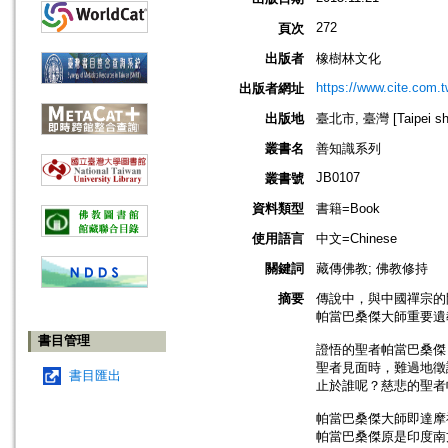
272
頁次
出版者
橡樹林文化
https://www.cite.com.t
出版者網址
出版地
臺北市, 臺灣 [Taipei shi
叢書名
善知識系列
JB0107
叢書號
資料類型
書籍=Book
使用語言
中文=Chinese
關鍵詞
藏傳佛教; 佛教修持
摘要
傳說中，與中國禪宗的
帕當巴桑傑大師重要遺
書目管理
證悟的聖者帕當巴桑傑
聖者見面時，難過地徵
書目匯出
止於誰呢？慈悲的聖者
帕當巴桑傑大師即達摩
帕當巴桑傑原是印度南