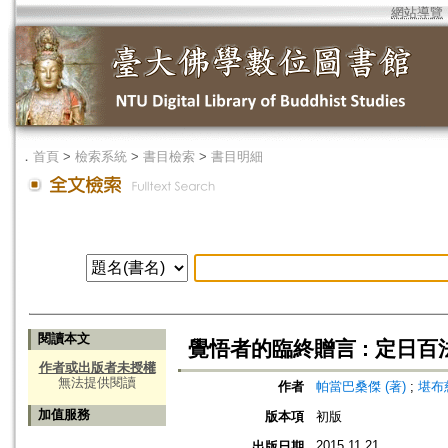
網站導覽
．
首頁
>
檢索系統
>
書目檢索
>
書目明細
閱讀本文
覺悟者的臨終贈言 : 定日百
作者或出版者未授權
無法提供閱讀
作者
帕當巴桑傑 (著)
;
堪布
加值服務
版本項
初版
2015.11.21
出版日期