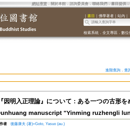
網站導覽
．
關於本館
．
諮詢委員會
．
聯絡我們
．
書目提供
．
｜
書目
｜
佛學著者
｜
站內
｜
檢索系統
．
全文專區
．
數位
進階查詢
．
查
『因明入正理論』について : ある一つの古形
unhuang manuscript "Yinming ruzhengli lu
作者
後藤康夫 (著)=Goto, Yasuo (au.)