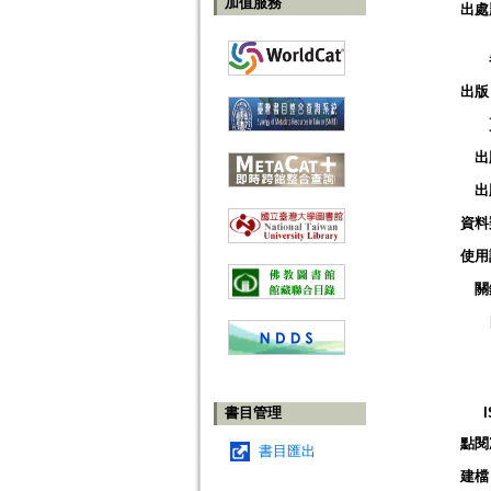
加值服務
出處
出版
出
出
資料
使用
關
書目管理
點閱
書目匯出
建檔