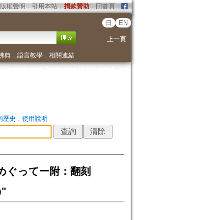
版權聲明
．
引用本站
．
捐款贊助
．
回首頁
．
日
EN
上一頁
佛典
．
語言教學
．
相關連結
詢歷史
．
使用說明
をめぐってー附：翻刻
n"