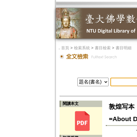
．
首頁
>
檢索系統
>
書目檢索
>
書目明細
閱讀本文
敦煌写本
=About D