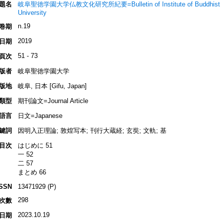
題名
岐阜聖徳学園大学仏教文化研究所紀要=Bulletin of Institute of Buddhist Cultu
University
n.19
卷期
2019
日期
51 - 73
頁次
版者
岐阜聖徳学園大学
版地
岐阜, 日本 [Gifu, Japan]
類型
期刊論文=Journal Article
語言
日文=Japanese
鍵詞
因明入正理論; 敦煌写本; 刊行大蔵経; 玄奘; 文軌; 基
目次
はじめに 51
一 52
二 57
まとめ 66
ISSN
13471929 (P)
298
次數
2023.10.19
日期