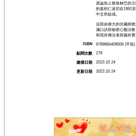
原論加上敦珠林巴的立
的嘉初仁波切在199
中文所組成。
這部由偉大的伏藏師敦
滿口訣部秘密心髓法教
和現存傳法者與最終實
ISBN
9789866409509 (平裝)
278
點閱次數
2023.10.24
建檔日期
2023.10.24
更新日期