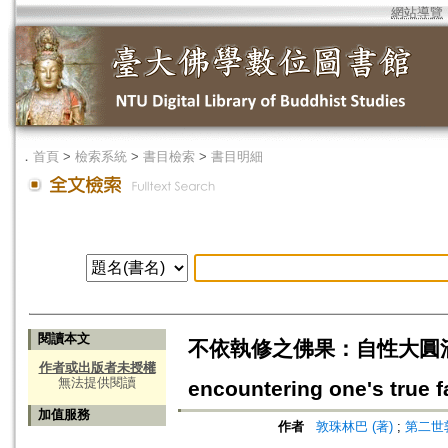
網站導覽
．
首頁
>
檢索系統
>
書目檢索
>
書目明細
閱讀本文
不依執修之佛果：自性大圓滿現證本來面
作者或出版者未授權
無法提供閱讀
encountering one's true 
加值服務
作者
敦珠林巴 (著)
;
第二世敦