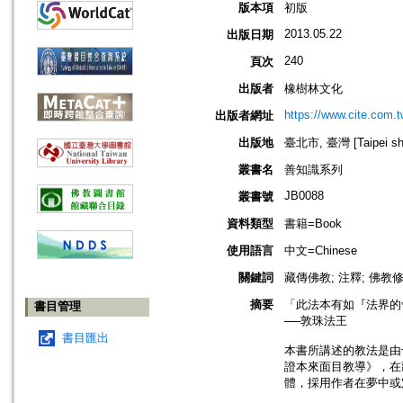
版本項
初版
2013.05.22
出版日期
240
頁次
出版者
橡樹林文化
https://www.cite.com.t
出版者網址
出版地
臺北市, 臺灣 [Taipei shi
叢書名
善知識系列
JB0088
叢書號
資料類型
書籍=Book
使用語言
中文=Chinese
關鍵詞
藏傳佛教; 注釋; 佛教
摘要
「此法本有如『法界的
書目管理
──敦珠法王
書目匯出
本書所講述的教法是由
證本來面目教導》，在
體，採用作者在夢中或