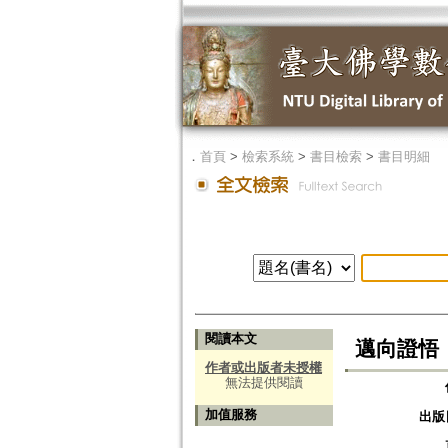
．
首頁
>
檢索系統
>
書目檢索
>
書目明細
閱讀本文
邁向證悟
作者或出版者未授權
無法提供閱讀
加值服務
出版