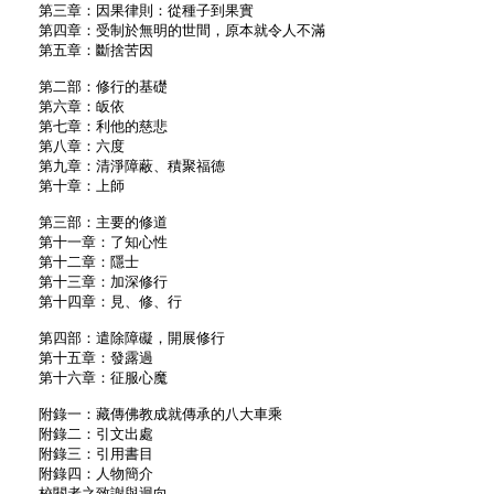
第三章：因果律則：從種子到果實
第四章：受制於無明的世間，原本就令人不滿
第五章：斷捨苦因
第二部：修行的基礎
第六章：皈依
第七章：利他的慈悲
第八章：六度
第九章：清淨障蔽、積聚福德
第十章：上師
第三部：主要的修道
第十一章：了知心性
第十二章：隱士
第十三章：加深修行
第十四章：見、修、行
第四部：遣除障礙，開展修行
第十五章：發露過
第十六章：征服心魔
附錄一：藏傳佛教成就傳承的八大車乘
附錄二：引文出處
附錄三：引用書目
附錄四：人物簡介
校閱者之致謝與迴向