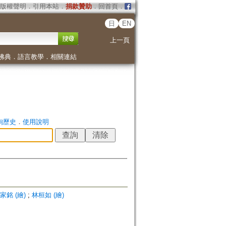
版權聲明
．
引用本站
．
捐款贊助
．
回首頁
．
日
EN
上一頁
佛典
．
語言教學
．
相關連結
詢歷史
．
使用說明
家銘 (繪)
;
林桓如 (繪)