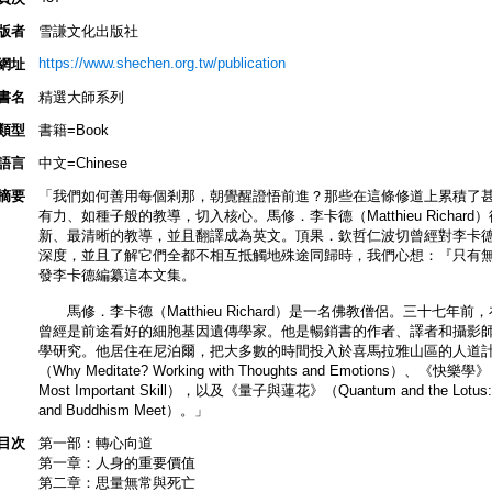
版者
雪謙文化出版社
https://www.shechen.org.tw/publication
網址
書名
精選大師系列
類型
書籍=Book
語言
中文=Chinese
摘要
「我們如何善用每個剎那，朝覺醒證悟前進？那些在這條修道上累積了
有力、如種子般的教導，切入核心。馬修．李卡德（Matthieu Richa
新、最清晰的教導，並且翻譯成為英文。頂果．欽哲仁波切曾經對李卡
深度，並且了解它們全都不相互抵觸地殊途同歸時，我們心想：『只有
發李卡德編纂這本文集。
馬修．李卡德（Matthieu Richard）是一名佛教僧侶。三十七
曾經是前途看好的細胞基因遺傳學家。他是暢銷書的作者、譯者和攝影
學研究。他居住在尼泊爾，把大多數的時間投入於喜馬拉雅山區的人道
（Why Meditate? Working with Thoughts and Emotions）、《快樂學》（Hap
Most Important Skill），以及《量子與蓮花》（Quantum and the Lotus: A Jo
and Buddhism Meet）。」
目次
第一部：轉心向道
第一章：人身的重要價值
第二章：思量無常與死亡