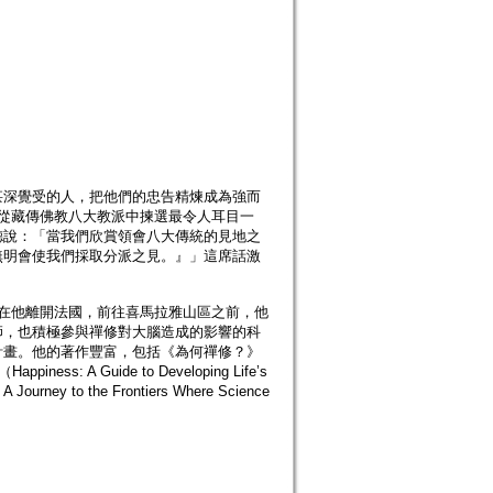
甚深覺受的人，把他們的忠告精煉成為強而
rd）從藏傳佛教八大教派中揀選最令人耳目一
德說：「當我們欣賞領會八大傳統的見地之
無明會使我們採取分派之見。』」這席話激
年前，在他離開法國，前往喜馬拉雅山區之前，他
師，也積極參與禪修對大腦造成的影響的科
計畫。他的著作豐富，包括《為何禪修？》
piness: A Guide to Developing Life’s
urney to the Frontiers Where Science