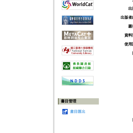
出
出版者
叢
資料
使用
書目管理
書目匯出