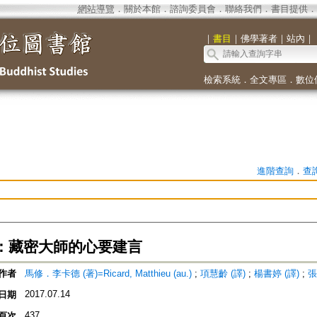
網站導覽
．
關於本館
．
諮詢委員會
．
聯絡我們
．
書目提供
．
｜
書目
｜
佛學著者
｜
站內
｜
檢索系統
．
全文專區
．
數位
進階查詢
．
查
：藏密大師的心要建言
作者
馬修．李卡德 (著)=Ricard, Matthieu (au.)
;
項慧齡 (譯)
;
楊書婷 (譯)
;
張
2017.07.14
日期
437
頁次