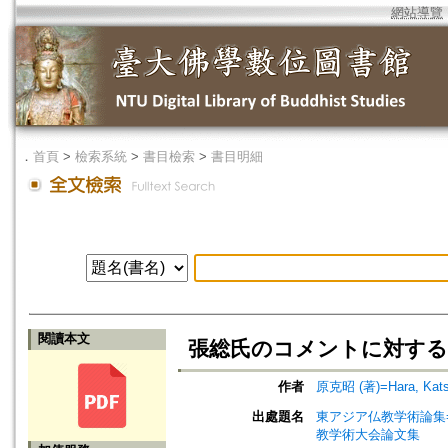
網站導覽
．
首頁
>
檢索系統
>
書目檢索
>
書目明細
閱讀本文
張総氏のコメントに対する
作者
原克昭 (著)=Hara, Katsu
出處題名
東アジア仏教学術論集=Procee
教学術大会論文集