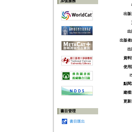
加值服務
出版
出
出版者
出
資料
使用
I
點閱
建檔
更新
書目管理
書目匯出