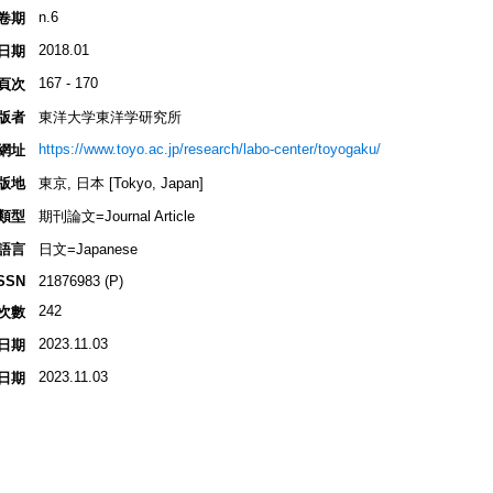
n.6
卷期
2018.01
日期
167 - 170
頁次
版者
東洋大学東洋学研究所
https://www.toyo.ac.jp/research/labo-center/toyogaku/
網址
版地
東京, 日本 [Tokyo, Japan]
類型
期刊論文=Journal Article
語言
日文=Japanese
SSN
21876983 (P)
242
次數
2023.11.03
日期
2023.11.03
日期