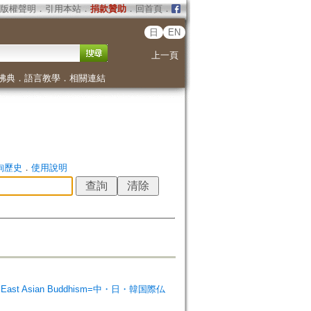
版權聲明
．
引用本站
．
捐款贊助
．
回首頁
．
日
EN
上一頁
佛典
．
語言教學
．
相關連結
詢歷史
．
使用說明
 on East Asian Buddhism=中・日・韓国際仏