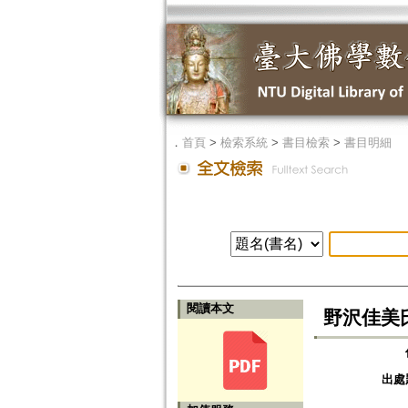
．
首頁
>
檢索系統
>
書目檢索
>
書目明細
閱讀本文
野沢佳美
出處