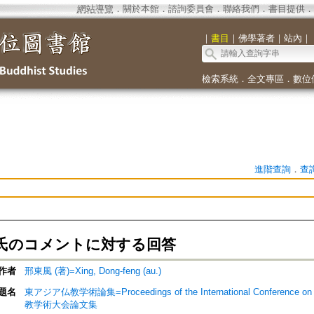
網站導覽
．
關於本館
．
諮詢委員會
．
聯絡我們
．
書目提供
．
｜
書目
｜
佛學著者
｜
站內
｜
檢索系統
．
全文專區
．
數位
進階查詢
．
查
氏のコメントに対する回答
作者
邢東風 (著)=Xing, Dong-feng (au.)
題名
東アジア仏教学術論集=Proceedings of the International Conference
教学術大会論文集