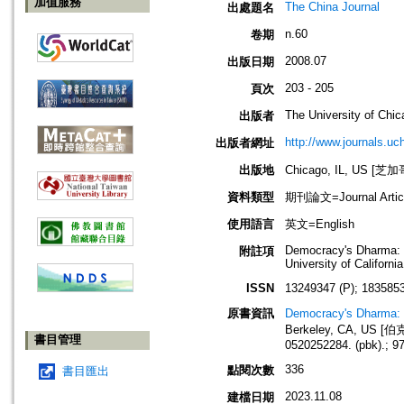
加值服務
The China Journal
出處題名
n.60
卷期
2008.07
出版日期
203 - 205
頁次
The University of Chi
出版者
http://www.journals.uc
出版者網址
出版地
Chicago, IL, US 
資料類型
期刊論文=Journal Artic
使用語言
英文=English
Democracy's Dharma: R
附註項
University of Californ
ISSN
13249347 (P); 1835853
原書資訊
Democracy's Dharma: R
Berkeley, CA, US [伯
書目管理
0520252284. (pbk).; 9
336
點閱次數
書目匯出
2023.11.08
建檔日期