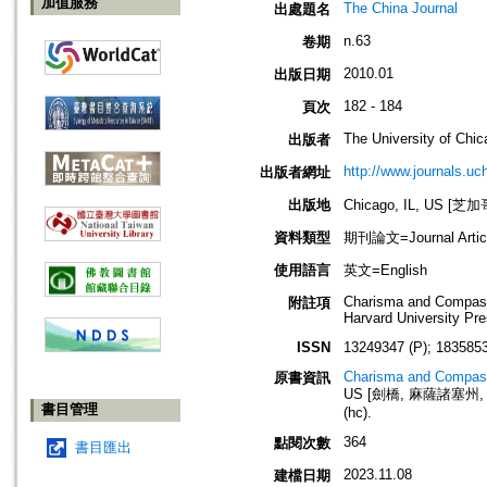
加值服務
The China Journal
出處題名
n.63
卷期
2010.01
出版日期
182 - 184
頁次
The University of Chi
出版者
http://www.journals.uc
出版者網址
出版地
Chicago, IL, US 
資料類型
期刊論文=Journal Artic
使用語言
英文=English
Charisma and Compass
附註項
Harvard University Pre
ISSN
13249347 (P); 1835853
Charisma and Compass
原書資訊
US [劍橋, 麻薩諸塞州, 美國]: 
書目管理
(hc).
364
點閱次數
書目匯出
2023.11.08
建檔日期