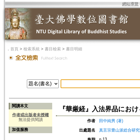
網站導覽
．
首頁
>
檢索系統
>
書目檢索
>
書目明細
閱讀本文
『華厳経』入法界品におけ
作者或出版者未授權
無法提供閱讀
作者
田中純男 (著)
加值服務
出處題名
真言宗豊山派総合研究院紀要=Sh
n.13
卷期