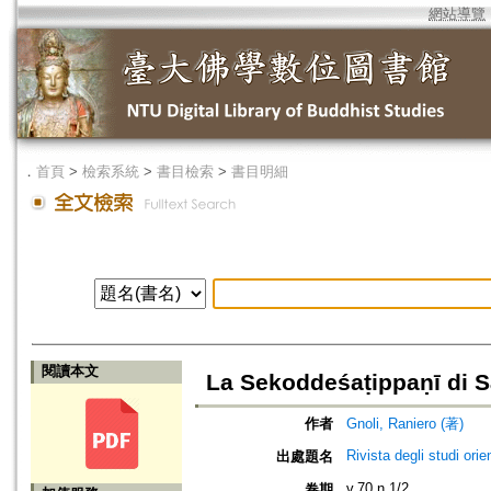
網站導覽
．
首頁
>
檢索系統
>
書目檢索
>
書目明細
閱讀本文
La Sekoddeśaṭippaṇī di S
作者
Gnoli, Raniero (著)
Rivista degli studi orien
出處題名
v.70 n.1/2
卷期