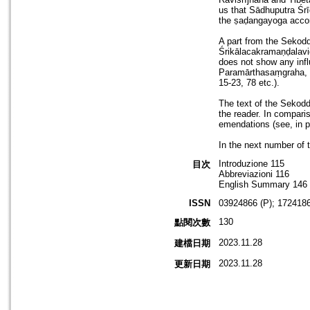
us that Sādhuputra Śr
the ṣaḍangayoga accord
A part from the Sekodd
Śrikālacakramaṇḍalavi
does not show any infl
Paramārthasaṃgraha, d
15-23, 78 etc.).
The text of the Sekodd
the reader. In comparis
emendations (see, in pa
In the next number of t
Introduzione 115
目次
Abbreviazioni 116
English Summary 146
ISSN
03924866 (P); 1724186
130
點閱次數
2023.11.28
建檔日期
2023.11.28
更新日期