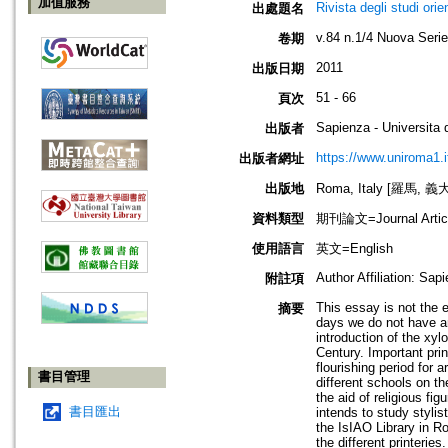
加值服務
Rivista degli studi orien
出處題名
v.84 n.1/4 Nuova Serie
卷期
2011
出版日期
51 - 66
頁次
Sapienza - Universita
出版者
https://www.uniroma1.it
出版者網址
出版地
Roma, Italy [羅馬, 義
資料類型
期刊論文=Journal Artic
使用語言
英文=English
Author Affiliation: Sap
附註項
This essay is not the e
摘要
days we do not have an 
introduction of the xyl
Century. Important pri
flourishing period for 
書目管理
different schools on th
the aid of religious fi
書目匯出
intends to study stylis
the IsIAO Library in R
the different printerie