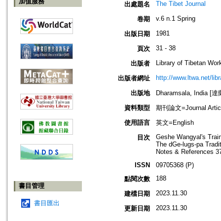
加值服務
The Tibet Journal
出處題名
v.6 n.1 Spring
卷期
1981
出版日期
31 - 38
頁次
Library of Tibetan Wor
出版者
http://www.ltwa.net/lib
出版者網址
出版地
Dharamsala, India 
資料類型
期刊論文=Journal Artic
使用語言
英文=English
Geshe Wangyal's Train
目次
The dGe-lugs-pa Tradit
Notes & References 3
ISSN
09705368 (P)
188
點閱次數
書目管理
2023.11.30
建檔日期
書目匯出
2023.11.30
更新日期