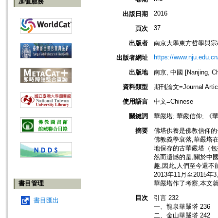
加值服務
2016
出版日期
37
頁次
出版者
南京大學東方哲學與宗
https://www.nju.edu.cn
出版者網址
出版地
南京, 中國 [Nanjing, Ch
資料類型
期刊論文=Journal Artic
使用語言
中文=Chinese
關鍵詞
華嚴塔; 華嚴信仰; 《
摘要
佛塔供養是佛教信仰的
佛教義學衰落,華嚴塔
地保存的古華嚴塔（包
然而遺憾的是,關於中
趣,因此,人們至今還
2013年11月至20
書目管理
華嚴塔作了考察,本文
目次
引言 232
書目匯出
一、龍泉華嚴塔 236
二、金山華嚴塔 242