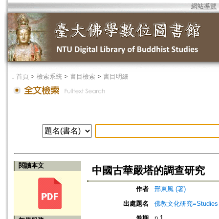
網站導覽
．
首頁
>
檢索系統
>
書目檢索
>
書目明細
閱讀本文
中國古華嚴塔的調查研究
作者
邢東風 (著)
出處題名
佛教文化研究=Studies of 
n.1
卷期