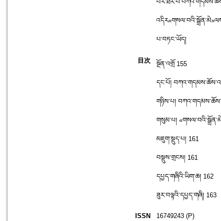
པར་ཐར་པ་བཀའ་གདམས་ཆོས་འབྱུ
འདིར«གསལ་བའི་སྒྲོན་མེ»ལས
པ་བཏང་ཡོད།
目次
སྔོན་འགྲོ 155
དང་པོ། བཀའ་གདམས་ཆོས་འབ
གཉིས་པ། བཀའ་གདམས་ཆོས་འབ
གསུམ་པ། «གསལ་བའི་སྒྲོན་མེ
མཇུག་སྡུད་པ། 161
བསྡུས་གྲངས། 161
དཔྱད་གཞིའི་ཡིག་ཆ། 162
ཟུར་བལྟའི་དཔྱད་གཞི། 163
ISSN
16749243 (P)