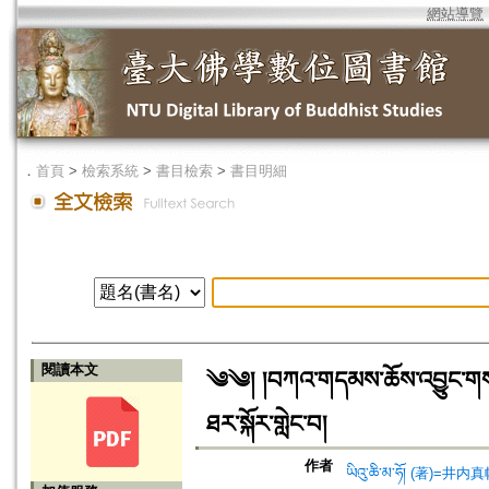
網站導覽
．
首頁
>
檢索系統
>
書目檢索
>
書目明細
閱讀本文
༄༄། །བཀའ་གདམས་ཆོས་འབྱུང་གསལ་བའ
ཐར་སྐོར་གླེང་བ།
作者
ཡིའུ་ཆི་མ་ཧོ། (著)=井内真