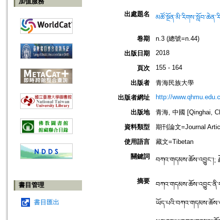
加值服務
出處題名
མཚོ་སྔོན་མི་རིགས་སློབ
卷期
n.3 (總號=n.44)
2018
出版日期
155 - 164
頁次
出版者
青海民族大學
http://www.qhmu.edu.c
出版者網址
出版地
青海, 中國 [Qinghai, Ch
資料類型
期刊論文=Journal Artic
使用語言
藏文=Tibetan
關鍵詞
བཀའ་གདམས་ཆོས་འབྱུང་།; རྗ
摘要
བཀའ་གདམས་ཆོས་འབྱུང་ནི་བ
書目管理
書目匯出
ཡོད་པའི་བཀའ་གདམས་ཆོས་འ