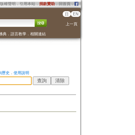
版權聲明
．
引用本站
．
捐款贊助
．
回首頁
．
日
EN
上一頁
佛典
．
語言教學
．
相關連結
詢歷史
．
使用說明