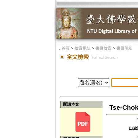
．
首頁
>
檢索系統
>
書目檢索
>
書目明細
閱讀本文
Tse-Chok
出處