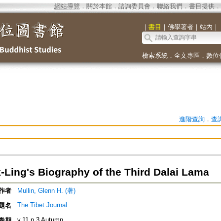
網站導覽
．
關於本館
．
諮詢委員會
．
聯絡我們
．
書目提供
．
｜
書目
｜
佛學著者
｜
站內
｜
檢索系統
．
全文專區
．
數位
進階查詢
．
查
-Ling's Biography of the Third Dalai Lama
作者
Mullin, Glenn H. (著)
The Tibet Journal
題名
v.11 n.3 Autumn
卷期