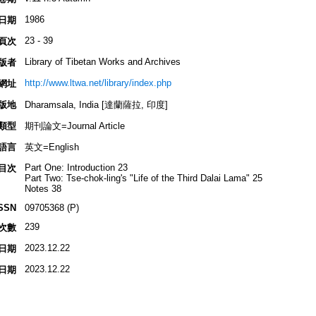
1986
日期
23 - 39
頁次
Library of Tibetan Works and Archives
版者
http://www.ltwa.net/library/index.php
網址
版地
Dharamsala, India [達蘭薩拉, 印度]
類型
期刊論文=Journal Article
語言
英文=English
Part One: Introduction 23
目次
Part Two: Tse-chok-ling's "Life of the Third Dalai Lama" 25
Notes 38
SSN
09705368 (P)
239
次數
2023.12.22
日期
2023.12.22
日期