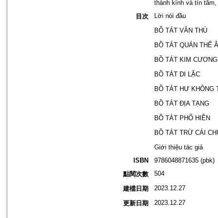
thành kính và tín tâm,
Lời nói đầu
目次
BỒ TÁT VĂN THÙ
BỒ TÁT QUÁN THẾ 
BỒ TÁT KIM CƯƠNG
BỒ TÁT DI LẶC
BỒ TÁT HƯ KHÔNG 
BỒ TÁT ĐỊA TẠNG
BỒ TÁT PHỔ HIỀN
BỒ TÁT TRỪ CÁI C
Giới thiệu tác giả
ISBN
9786048871635 (pbk)
504
點閱次數
2023.12.27
建檔日期
2023.12.27
更新日期