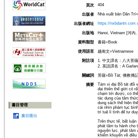
404
頁次
Nhà xuất bản Dân Trí=
出版者
https://nxbdantri.com.
出版者網址
出版地
Hanoi, Vietnam [河內
資料類型
書籍=Book
使用語言
越南文=Vietnamese
附註項
1. 中文譯名：八大菩薩
2. 英語譯名：A Garland o
關鍵詞
菩薩=Bồ Tát; 佛教傳記; 佛
Tám vị đại Bồ tát đối 
摘要
đại thiên thế giới có
chạm tới được, có thể 
tác dụng của tâm thức
dung sách thể hiện th
書目管理
cái nhìn phàm tục bìn
trí tuệ lí tính để tư d
書目匯出
Trên thực tế, bất luận
phát tâm tu hành cho t
nguyện lực, phát tâm đ
khiếm khuyến về điều g