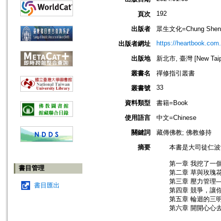
192
頁次
出版者
眾生文化=Chung Shen
https://heartbook.com.
出版者網址
出版地
新北市, 臺灣 [New Taipei
叢書名
禪修指引叢書
33
叢書號
資料類型
書籍=Book
使用語言
中文=Chinese
關鍵詞
藏傳佛教; 佛教修持
摘要
本書是大司徒仁波切
第一章 我挖了一個
書目管理
第二章 草與玫瑰花
第三章 壓力管理—
書目匯出
第四章 競爭，讓你
第五章 輪迴的三明
第六章 開開心心去