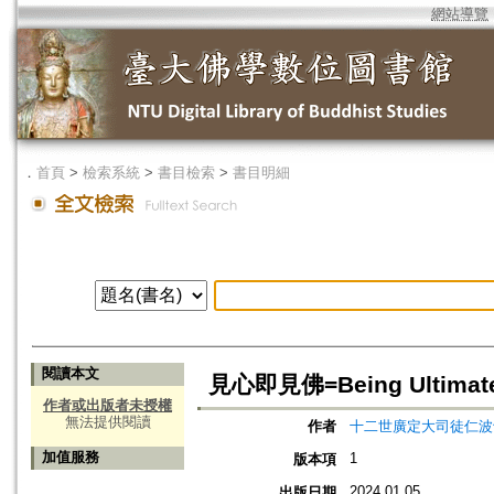
網站導覽
．
首頁
>
檢索系統
>
書目檢索
>
書目明細
閱讀本文
見心即見佛=Being Ultimatel
作者或出版者未授權
無法提供閱讀
作者
十二世廣定大司徒仁波切
加值服務
1
版本項
2024.01.05
出版日期