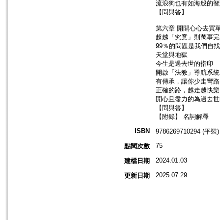
流浪狗也有如海般的智
【問與答】
第六章 開開心心去買
超越「究竟」則萬事完
99％的問題是我們自
天堂與地獄
今生是過去世的指印
開啟「法教」導航系統
有傳承，讓你少走彎路
正確的路，越走越快樂
開心且盡力的為過去世
【問與答】
【附錄】 名詞解釋
ISBN
9786269710294 (平裝)
75
點閱次數
2024.01.03
建檔日期
2025.07.29
更新日期