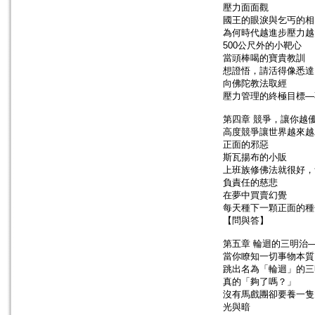
壓力面面觀
國王的眼淚與乞丐的相
為何時代越進步壓力越
500公尺外的小靶心
當頭棒喝的寶貴教訓
想證悟，請活得像悉達
向佛陀教法取經
壓力管理的終極目標―
第四章 競爭，讓你越
高度競爭讓世界越來越
正面的邪惡
斯瓦揚布的小販
上班族修佛法就很好，
負責任的慈悲
在夢中買賣幻覺
每天種下一顆正面的種
【問與答】
第五章 輪迴的三明治
當你瞭知一切事物本質
跳出名為「輪迴」的三
真的「夠了嗎？」
沒有馬戲團卻要養一隻
光與暗