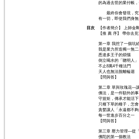
的為過去世的業付帳，
最終你會發現，究竟
有一切，即使我們身無
目次
【作者簡介】 上師金
【推 薦 序】 帶你去
第一章 我挖了一個坑
我是業力所造獨一無二
悉達多王子的煩惱
倒立喝水的「聰明人」
不止8萬4千種法門
天人也無法脫離輪迴
【問與答】
第二章 草與玫瑰花—
佛法，是一件額外的事
守規矩，傳承才能活下
只種下草的種子，怎會
貪婪讓人「永遠都不夠
每一世進步百分之一
【問與答】
第三章 壓力管理—從
佛陀的第一個教法