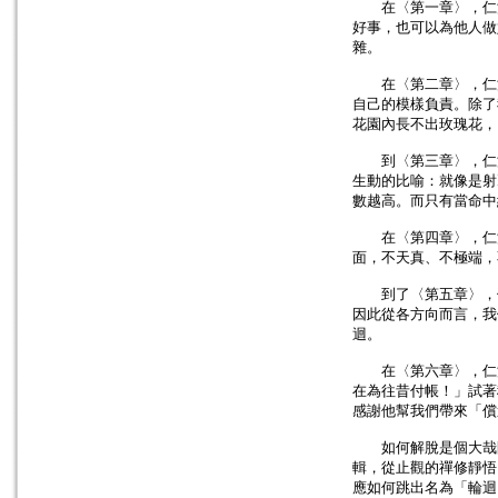
在〈第一章〉，仁波
好事，也可以為他人做
雜。
在〈第二章〉，仁波
自己的模樣負責。除了
花園內長不出玫瑰花，
到〈第三章〉，仁波
生動的比喻：就像是射
數越高。而只有當命中
在〈第四章〉，仁波
面，不天真、不極端，
到了〈第五章〉，仁
因此從各方向而言，我
迴。
在〈第六章〉，仁波
在為往昔付帳！」試著
感謝他幫我們帶來「償
如何解脫是個大哉問
輯，從止觀的禪修靜悟
應如何跳出名為「輪迴