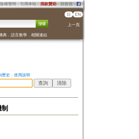
版權聲明
．
引用本站
．
捐款贊助
．
回首頁
．
日
EN
上一頁
佛典
．
語言教學
．
相關連結
詢歷史
．
使用說明
機制