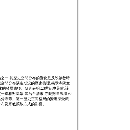
之一,其歷史空間分布的變化是反映該教時
空間分布演進狀況的歷史梳理,揭示寺院空
的發展路徑。研究表明:13世紀中葉前,該
線相對集聚;其后至清末,寺院數量激增70
集分布帶。這一歷史空間格局的變遷深受藏
分布及宗教擴散方式的影響。