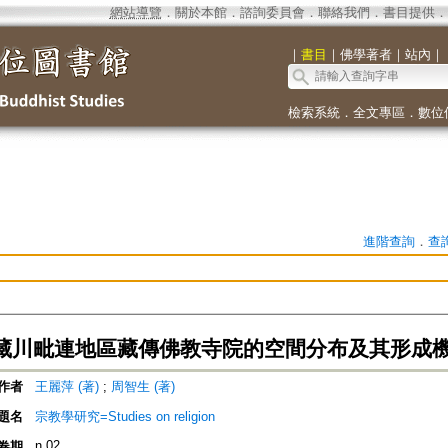
網站導覽
．
關於本館
．
諮詢委員會
．
聯絡我們
．
書目提供
．
｜
書目
｜
佛學著者
｜
站內
｜
檢索系統
．
全文專區
．
數位
進階查詢
．
查
藏川毗連地區藏傳佛教寺院的空間分布及其形成
作者
王麗萍 (著)
;
周智生 (著)
題名
宗教學研究=Studies on religion
n.02
卷期