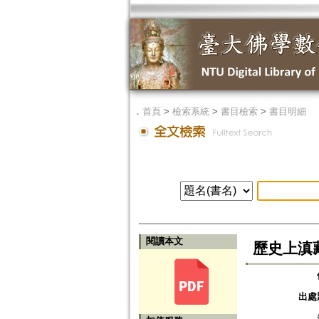
．
首頁
>
檢索系統
>
書目檢索
>
書目明細
閱讀本文
歷史上滇
出處