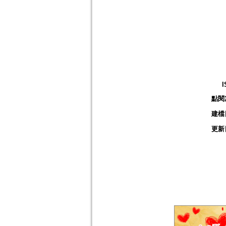
I
點閱
建檔
更新