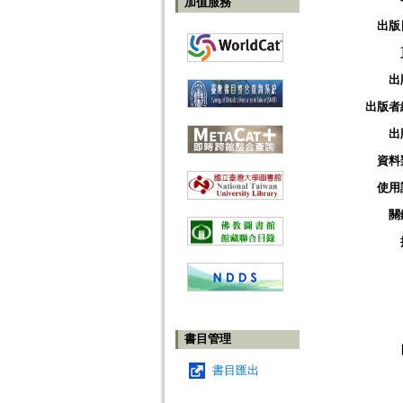
加值服務
出版
出
出版者
出
資料
使用
關
書目管理
書目匯出