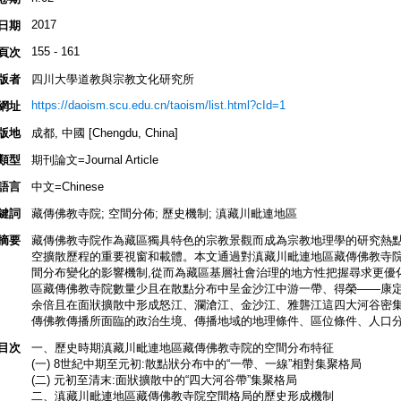
2017
日期
155 - 161
頁次
版者
四川大學道教與宗教文化研究所
https://daoism.scu.edu.cn/taoism/list.html?cId=1
網址
版地
成都, 中國 [Chengdu, China]
類型
期刊論文=Journal Article
語言
中文=Chinese
鍵詞
藏傳佛教寺院; 空間分佈; 歷史機制; 滇藏川毗連地區
摘要
藏傳佛教寺院作為藏區獨具特色的宗教景觀而成為宗教地理學的研究熱點
空擴散歷程的重要視窗和載體。本文通過對滇藏川毗連地區藏傳佛教寺院
間分布變化的影響機制,從而為藏區基層社會治理的地方性把握尋求更優化
區藏傳佛教寺院數量少且在散點分布中呈金沙江中游一帶、得榮——康定一
余倍且在面狀擴散中形成怒江、瀾滄江、金沙江、雅礱江這四大河谷密
傳佛教傳播所面臨的政治生境、傳播地域的地理條件、區位條件、人口
目次
一、歷史時期滇藏川毗連地區藏傳佛教寺院的空間分布特征
(一) 8世紀中期至元初:散點狀分布中的“一帶、一線”相對集聚格局
(二) 元初至清末:面狀擴散中的“四大河谷帶”集聚格局
二、滇藏川毗連地區藏傳佛教寺院空間格局的歷史形成機制