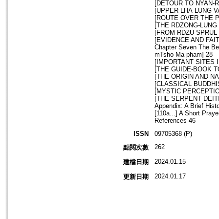
[DETOUR TO NYAN-R
[UPPER LHA-LUNG V
[ROUTE OVER THE P
[THE RDZONG-LUNG 
[FROM RDZU-SPRUL-
[EVIDENCE AND FAIT
Chapter Seven The Bene
mTsho Ma-pham] 28
[IMPORTANT SITES 
[THE GUIDE-BOOK T
[THE ORIGIN AND N
[CLASSICAL BUDDHI
[MYSTIC PERCEPTI
[THE SERPENT DEITI
Appendix: A Brief Hist
[110a...] A Short Pray
References 46
ISSN
09705368 (P)
262
點閱次數
2024.01.15
建檔日期
2024.01.17
更新日期