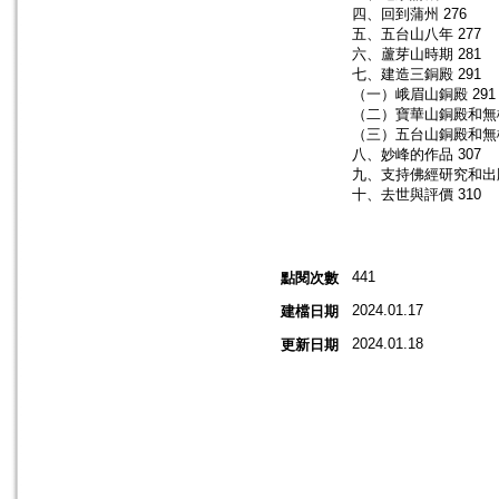
四、回到蒲州 276
五、五台山八年 277
六、蘆芽山時期 281
七、建造三銅殿 291
（一）峨眉山銅殿 291
（二）寶華山銅殿和無樑
（三）五台山銅殿和無樑
八、妙峰的作品 307
九、支持佛經研究和出版
十、去世與評價 310
441
點閱次數
2024.01.17
建檔日期
2024.01.18
更新日期