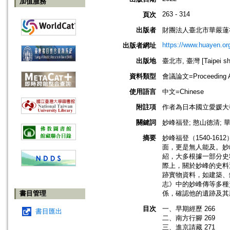
加值服務
263 - 314
頁次
出版者
財團法人臺北市華嚴蓮
https://www.huayen.or
出版者網址
出版地
臺北市, 臺灣 [Taipei shi
資料類型
會議論文=Proceeding Ar
使用語言
中文=Chinese
附註項
作者為日本國立愛媛大
關鍵詞
妙峰福登; 憨山德清; 華
摘要
妙峰福登（1540-1
面，更是無人能及。妙
紹，大多根據一部分史
際上，關於妙峰的史料
跡實物資料，如建築、
志》中的妙峰傳等多種
書目管理
係，確認他的遺跡及其
目次
一、早期經歷 266
書目匯出
二、南方行腳 269
三、進京請藏 271