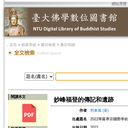
網站導覽
．
首頁
>
檢索系統
>
書目檢索
>
書目明細
閱讀本文
妙峰福登的傳記和遺跡
作者
邢東風 (著)
出處題名
2022華嚴專宗國際學
2022
出版日期