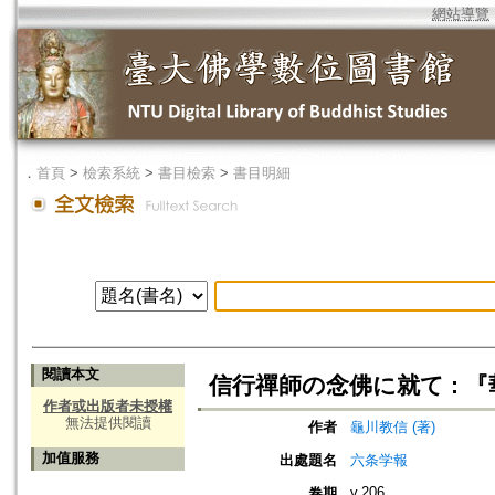
網站導覽
．
首頁
>
檢索系統
>
書目檢索
>
書目明細
閱讀本文
信行禪師の念佛に就て : 
作者或出版者未授權
無法提供閱讀
作者
龜川教信 (著)
加值服務
出處題名
六条学報
v.206
卷期