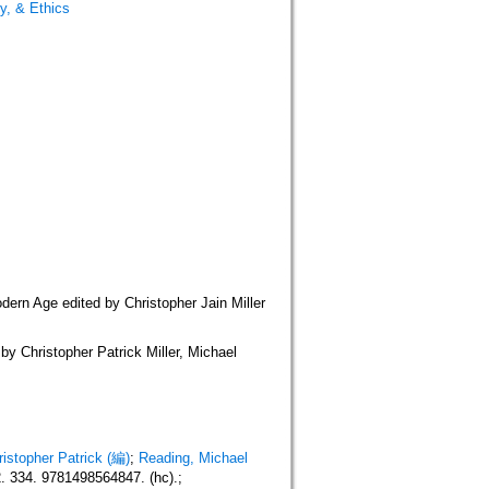
y, & Ethics
dern Age edited by Christopher Jain Miller
y Christopher Patrick Miller, Michael
hristopher Patrick (編)
;
Reading, Michael
 334. 9781498564847. (hc).;