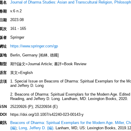
Journal of Dharma Studies: Asian and Transcultural Religion, Philosoph
題名
v.6 n.2
卷期
2023.08
日期
161 - 165
頁次
Springer
版者
https://www.springer.com/gp
網址
版地
Berlin, Germany [柏林, 德國]
類型
期刊論文=Journal Article; 書評=Book Review
語言
英文=English
1. Special Issue on Beacons of Dharma: Spiritual Exemplars for the Mo
註項
and Jeffery D. Long
2. Beacons of Dharma: Spiritual Exemplars for the Modern Age. Edited b
Reading, and Jeffery D. Long. Landham, MD: Lexington Books, 2020.
SSN
25220926 (P); 25220934 (E)
DOI
https://doi.org/10.1007/s42240-023-00143-y
資訊
Beacons of Dharma: Spiritual Exemplars for the Modern Age
.
Miller, C
(編)
;
Long, Jeffery D. (編)
. Lanham, MD, US: Lexington Books, 2019.12.