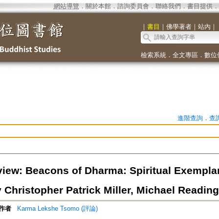
網站導覽
．
關於本館
．
諮詢委員會
．
聯絡我們
．
書目提供
．
｜
書目
｜
佛學著者
｜
站內
｜
檢索系統
．
全文專區
．
數位
進階查詢
．
查
iew: Beacons of Dharma: Spiritual Exemplar
 Christopher Patrick Miller, Michael Reading
作者
Karma Lekshe Tsomo (評論)