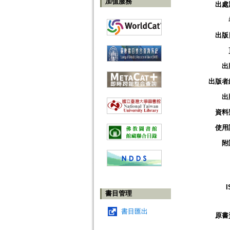
加值服務
出處
出版
出
出版者
出
資料
使用
附
I
書目管理
書目匯出
原書