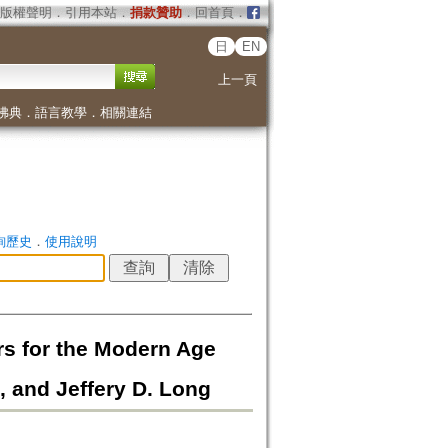
版權聲明
．
引用本站
．
捐款贊助
．
回首頁
．
日
EN
上一頁
佛典
．
語言教學
．
相關連結
詢歷史
．
使用說明
s for the Modern Age
, and Jeffery D. Long