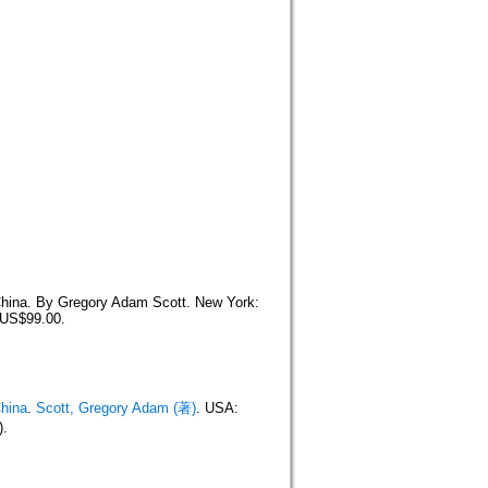
 China. By Gregory Adam Scott. New York:
 US$99.00.
China
.
Scott, Gregory Adam (著)
. USA:
).