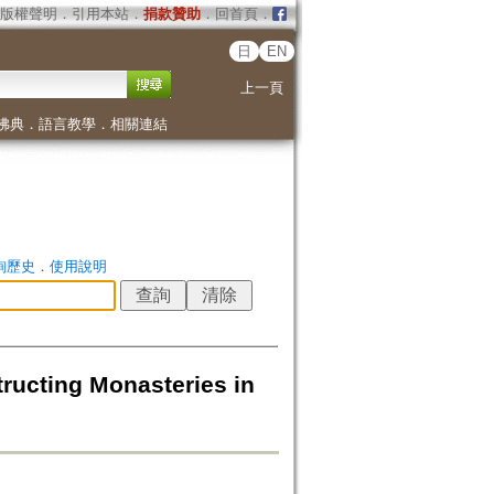
版權聲明
．
引用本站
．
捐款贊助
．
回首頁
．
日
EN
上一頁
佛典
．
語言教學
．
相關連結
詢歷史
．
使用說明
ructing Monasteries in