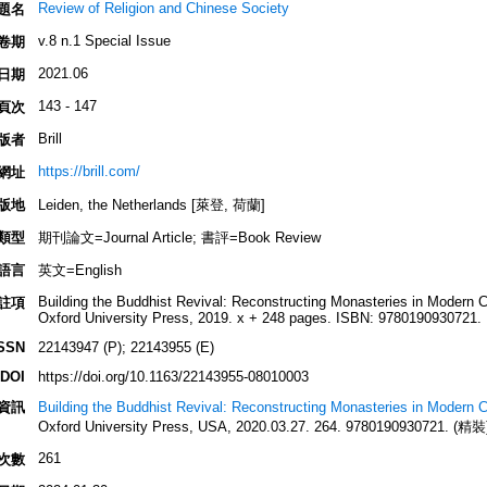
Review of Religion and Chinese Society
題名
v.8 n.1 Special Issue
卷期
2021.06
日期
143 - 147
頁次
Brill
版者
https://brill.com/
網址
版地
Leiden, the Netherlands [萊登, 荷蘭]
類型
期刊論文=Journal Article; 書評=Book Review
語言
英文=English
Building the Buddhist Revival: Reconstructing Monasteries in Modern
註項
Oxford University Press, 2019. x + 248 pages. ISBN: 9780190930721.
SSN
22143947 (P); 22143955 (E)
DOI
https://doi.org/10.1163/22143955-08010003
資訊
Building the Buddhist Revival: Reconstructing Monasteries in Modern 
Oxford University Press, USA, 2020.03.27. 264. 9780190930721. (精裝
261
次數