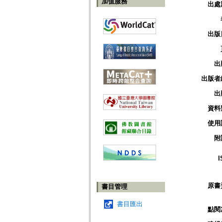
加值服務
出處
出版
出
出版者
出
資料
使用
附
I
原書
書目管理
書目匯出
點閱