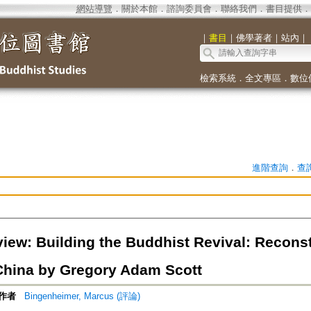
網站導覽
．
關於本館
．
諮詢委員會
．
聯絡我們
．
書目提供
．
｜
書目
｜
佛學著者
｜
站內
｜
檢索系統
．
全文專區
．
數位
進階查詢
．
查
iew: Building the Buddhist Revival: Reconst
hina by Gregory Adam Scott
作者
Bingenheimer, Marcus (評論)