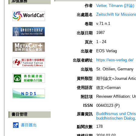
加值服務
作者
Vetter, Tilmann (評論)
Zeitschrift für Missio
出處題名
v.71 n.1
卷期
1987
出版日期
1 - 24
頁次
EOS Verlag
出版者
https://eos-verlag.de/
出版者網址
St. Ottilien, Germany
出版地
資料類型
期刊論文=Journal Artic
使用語言
德文=German
Reviewer Affiliation: U
附註項
ISSN
00443123 (P)
Buddhismus und Christe
原書資訊
書目管理
buddhistischen Dialog
書目匯出
178
點閱次數
2024.02.02
建檔日期