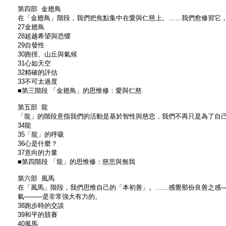
第四部 金翅鳥
在「金翅鳥」階段，我們把焦點集中在愛與仁慈上。……我們愈修習它
27金翅鳥
28超越希望與恐懼
29自發性
30跑徑、山丘與氣候
31心如天空
32精確的評估
33不可太過度
■第三階段 「金翅鳥」的思惟修：愛與仁慈
第五部 龍
「龍」的階段意指我們的活動是基於智性與慈悲，我們不再只是為了自
34龍
35「龍」的呼吸
36心是什麼？
37意向的力量
■第四階段 「龍」的思惟修：慈悲與無我
第六部 風馬
在「風馬」階段，我們思惟自己的「本初善」。……感覺那份良善之感─
氣────是非常強大有力的。
38跑步時的交談
39和平的競賽
40風馬