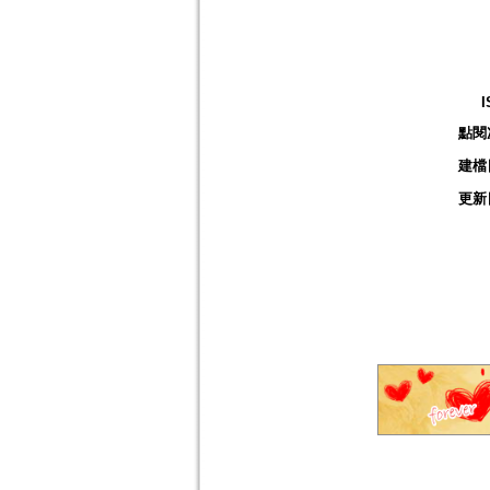
I
點閱
建檔
更新