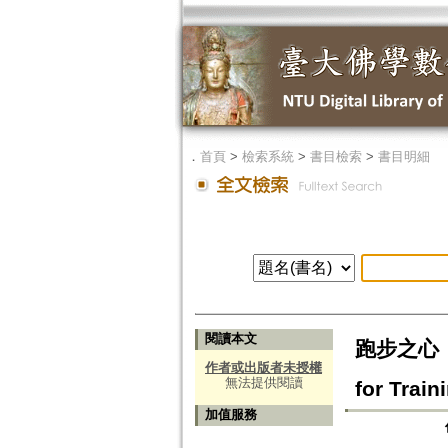
．
首頁
>
檢索系統
>
書目檢索
>
書目明細
閱讀本文
跑步之心：同時
作者或出版者未授權
無法提供閱讀
for Trai
加值服務