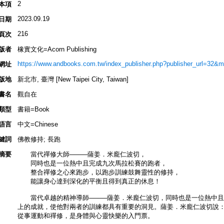
2
本項
2023.09.19
日期
216
頁次
版者
橡實文化=Acorn Publishing
https://www.andbooks.com.tw/index_publisher.php?publisher_url=32&
網址
版地
新北市, 臺灣 [New Taipei City, Taiwan]
書名
觀自在
類型
書籍=Book
語言
中文=Chinese
鍵詞
佛教修持; 長跑
摘要
當代禪修大師────薩姜．米龐仁波切，
同時也是一位熱中且完成九次馬拉松賽的跑者，
整合禪修之心來跑步，以跑步訓練鼓舞靈性的修持，
能讓身心達到深化的平衡且得到真正的休息！
當代卓越的精神導師────薩姜．米龐仁波切，同時也是一位熱中且
上的成就，使他對兩者的訓練都具有重要的洞見。薩姜．米龐仁波切說
從事運動和禪修，是身體與心靈快樂的入門票。