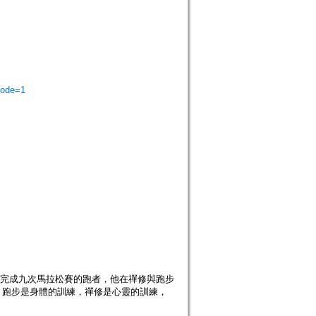
mode=1
完成九次馬拉松賽的跑者，他在禪修與跑步
：跑步是身體的訓練，禪修是心靈的訓練，