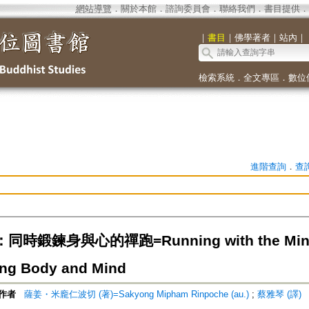
網站導覽
．
關於本館
．
諮詢委員會
．
聯絡我們
．
書目提供
．
｜
書目
｜
佛學著者
｜
站內
｜
檢索系統
．
全文專區
．
數位
進階查詢
．
查
鍛鍊身與心的禪跑=Running with the Mind of
ning Body and Mind
作者
薩姜・米龐仁波切 (著)=Sakyong Mipham Rinpoche (au.)
;
蔡雅琴 (譯)