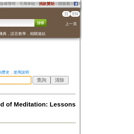
版權聲明
．
引用本站
．
捐款贊助
．
回首頁
．
日
EN
上一頁
佛典
．
語言教學
．
相關連結
詢歷史
．
使用說明
 Meditation: Lessons