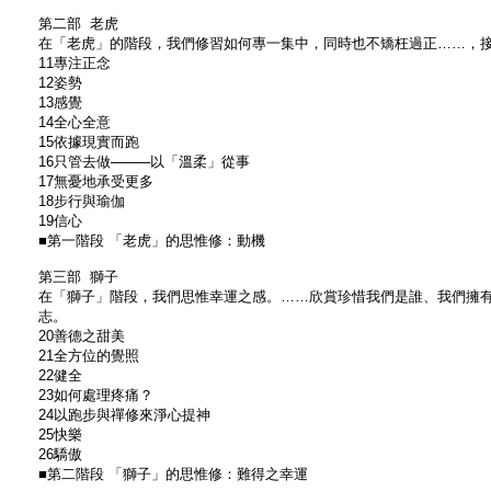
第二部 老虎
在「老虎」的階段，我們修習如何專一集中，同時也不矯枉過正……，
11專注正念
12姿勢
13感覺
14全心全意
15依據現實而跑
16只管去做────以「溫柔」從事
17無憂地承受更多
18步行與瑜伽
19信心
■第一階段 「老虎」的思惟修：動機
第三部 獅子
在「獅子」階段，我們思惟幸運之感。……欣賞珍惜我們是誰、我們擁
志。
20善德之甜美
21全方位的覺照
22健全
23如何處理疼痛？
24以跑步與禪修來淨心提神
25快樂
26驕傲
■第二階段 「獅子」的思惟修：難得之幸運