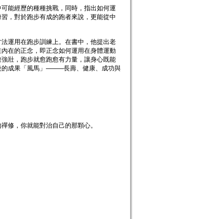
可能經歷的種種挑戰，同時，指出如何運
練習，對於跑步有成的跑者來說，更能從中
法運用在跑步訓練上。在書中，他提出老
在內在的正念，即正念如何運用在身體運動
愈強壯，跑步就愈跑愈有力量，讓身心既能
的成果「風馬」────長壽、健康、成功與
的禪修，你就能對治自己的那顆心。