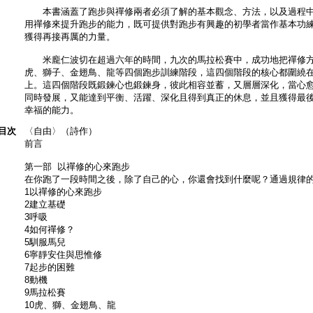
本書涵蓋了跑步與禪修兩者必須了解的基本觀念、方法，以及過程中
用禪修來提升跑步的能力，既可提供對跑步有興趣的初學者當作基本功
獲得再接再厲的力量。
米龐仁波切在超過六年的時間，九次的馬拉松賽中，成功地把禪修方
虎、獅子、金翅鳥、龍等四個跑步訓練階段，這四個階段的核心都圍繞
上。這四個階段既鍛鍊心也鍛鍊身，彼此相容並蓄，又層層深化，當心
同時發展，又能達到平衡、活躍、深化且得到真正的休息，並且獲得最後
幸福的能力。
目次
〈自由〉（詩作）
前言
第一部 以禪修的心來跑步
在你跑了一段時間之後，除了自己的心，你還會找到什麼呢？通過規律
1以禪修的心來跑步
2建立基礎
3呼吸
4如何禪修？
5馴服馬兒
6寧靜安住與思惟修
7起步的困難
8動機
9馬拉松賽
10虎、獅、金翅鳥、龍