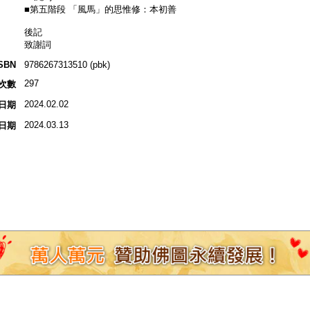
■第五階段 「風馬」的思惟修：本初善
後記
致謝詞
SBN
9786267313510 (pbk)
297
次數
2024.02.02
日期
2024.03.13
日期