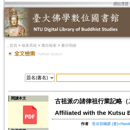
網站導覽
．
首頁
>
檢索系統
>
書目檢索
>
書目明細
閱讀本文
古祖派の諸律祖行業記略（二）=Biog
Affiliated with the Kutsu 
作者
長谷部幽蹊 (著)=Hasebe,