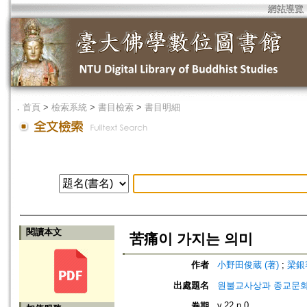
網站導覽
．
首頁
>
檢索系統
>
書目檢索
>
書目明細
閱讀本文
苦痛이 가지는 의미
作者
小野田俊蔵 (著)
;
梁銀容
出處題名
원불교사상과 종교문화=Won-B
v.22 n.0
卷期