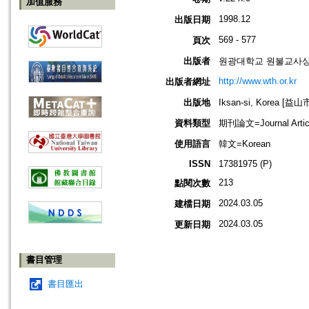
加值服務
1998.12
出版日期
569 - 577
頁次
出版者
원광대학교 원불교사상연구원=Th
http://www.wth.or.kr
出版者網址
出版地
Iksan-si, Korea [益
資料類型
期刊論文=Journal Artic
使用語言
韓文=Korean
ISSN
17381975 (P)
213
點閱次數
2024.03.05
建檔日期
2024.03.05
更新日期
書目管理
書目匯出