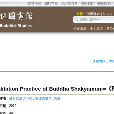
網站導覽
．
關於本館
．
諮詢委員會
．
聯絡我們
．
書目提供
．
｜
書目
｜
佛學著者
｜
站內
｜
檢索系統
．
全文專區
．
數位
進階查詢
．
查
editation Practice of Buddha Shakyam
作者
麥彭仁波切 (著)
;
索達吉堪布 (講述)
2019
日期
49
頁次