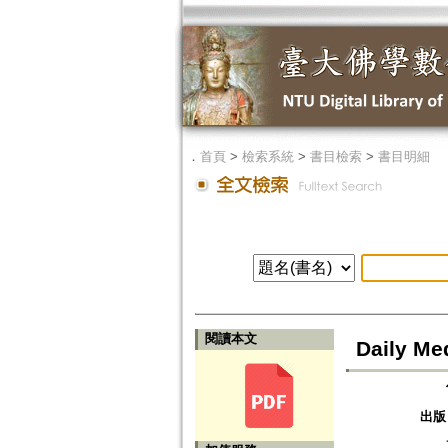
．
首頁
>
檢索系統
>
書目檢索
>
書目明細
閱讀本文
Daily M
出版