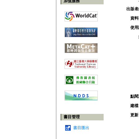
加值服務
出版者
資料
使用
點閱
建檔
更新
書目管理
書目匯出