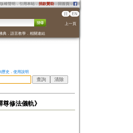
版權聲明
．
引用本站
．
捐款贊助
．
回首頁
．
日
EN
上一頁
佛典
．
語言教學
．
相關連結
詢歷史
．
使用說明
uni=《釋尊修法儀軌》