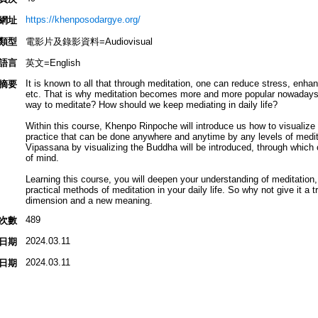
https://khenposodargye.org/
網址
類型
電影片及錄影資料=Audiovisual
語言
英文=English
It is known to all that through meditation, one can reduce stress, enh
摘要
etc. That is why meditation becomes more and more popular nowadays 
way to meditate? How should we keep mediating in daily life?
Within this course, Khenpo Rinpoche will introduce us how to visualize
practice that can be done anywhere and anytime by any levels of medit
Vipassana by visualizing the Buddha will be introduced, through which o
of mind.
Learning this course, you will deepen your understanding of meditation,
practical methods of meditation in your daily life. So why not give it a t
dimension and a new meaning.
489
次數
2024.03.11
日期
2024.03.11
日期