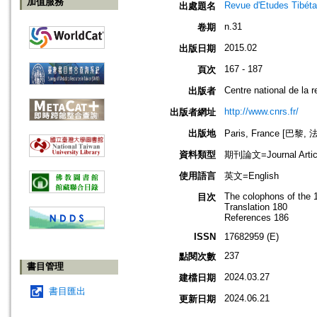
加值服務
Revue d'Etudes Tibéta
出處題名
n.31
卷期
2015.02
出版日期
167 - 187
頁次
Centre national de la r
出版者
http://www.cnrs.fr/
出版者網址
出版地
Paris, France [巴黎, 
資料類型
期刊論文=Journal Artic
使用語言
英文=English
The colophons of the 1
目次
Translation 180
References 186
ISSN
17682959 (E)
237
點閱次數
書目管理
2024.03.27
建檔日期
書目匯出
2024.06.21
更新日期