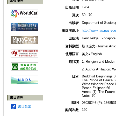
加值服務
1984
出版日期
59 - 70
頁次
Department of Sociolog
出版者
http://www.fas.nus.edu
出版者網址
Kent Ridge, Singapore
出版地
資料類型
期刊論文=Journal Artic
使用語言
英文=English
1. Religion and Modern
附註項
2. Author Affiliation: 
Buddhist Beginnings 5
目次
The Prince of Peace 6
Witnessing for Peace 
Peace Eclipsed 66
Annex (1): The Futur
Notes 70
書目管理
ISSN
03038246 (P); 1568531
書目匯出
120
點閱次數