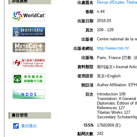
加值服務
Revue d'Etudes Tibéta
出處題名
n.44
卷期
2018.03
出版日期
109 - 128
頁次
Centre national de la r
出版者
http://www.cnrs.fr/
出版者網址
出版地
Paris, France [巴黎, 
資料類型
期刊論文=Journal Artic
使用語言
英文=English
Author Affiliation: E
附註項
Introduction 109
目次
Translation: A General
Diplomatic Edition of 
References 127
Tibetan Works 127
書目管理
Secondary Scholarshi
ISSN
17682959 (E)
書目匯出
242
點閱次數