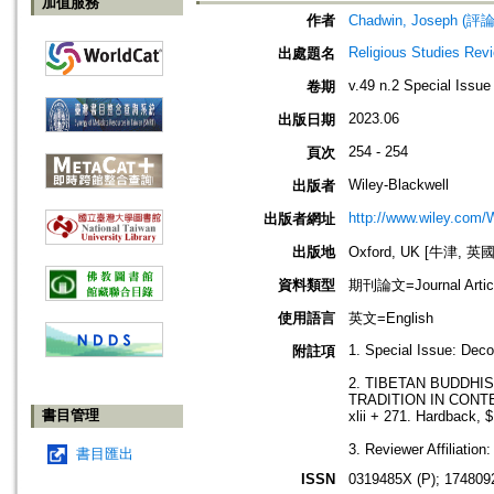
加值服務
作者
Chadwin, Joseph (評論
Religious Studies Rev
出處題名
v.49 n.2 Special Issue
卷期
2023.06
出版日期
254 - 254
頁次
Wiley-Blackwell
出版者
http://www.wiley.com/
出版者網址
出版地
Oxford, UK [牛津, 英國
資料類型
期刊論文=Journal Artic
使用語言
英文=English
1. Special Issue: Deco
附註項
2. TIBETAN BUDDHI
TRADITION IN CONTEM
書目管理
xlii + 271. Hardback, 
3. Reviewer Affiliation
書目匯出
ISSN
0319485X (P); 174809