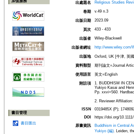
加值服務
Religious Studies Rev
出處題名
v.49 n.3
卷期
2023.09
出版日期
433 - 433
頁次
Wiley-Blackwell
出版者
http://www.wiley.com/
出版者網址
出版地
Oxford, UK [牛津, 英國
資料類型
期刊論文=Journal Artic
使用語言
英文=English
1. BUDDHISM IN CEN
附註項
Yukiyo Kasai and Henri
Pp. xxvi+560. Hardbac
2. Reviewer Affiliation
ISSN
0319485X (P); 174809
書目管理
DOI
https://doi.org/10.1111
書目匯出
原書資訊
Buddhism in Central As
Yukiyo (編)
. Leiden, t