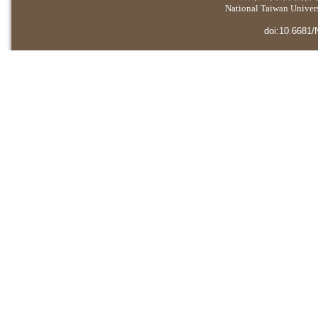
National Taiwan Universi
doi:10.6681