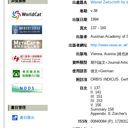
加值服務
Wiener Zeitschrift fü
出處題名
v.38
卷期
1994
出版日期
137 - 160
頁次
Austrian Academy of 
出版者
http://www.oeaw.ac.at/
出版者網址
出版地
Vienna, Austria [維
資料類型
期刊論文=Journal Artic
使用語言
德文=German
ORBIS INDICUS: Gerhar
附註項
I. 137
目次
II. 141
III. 151
IV. 153
V. 156
書目管理
Summary 158
Appendix: E.Zürcher's
書目匯出
ISSN
00840084 (P); 1728312