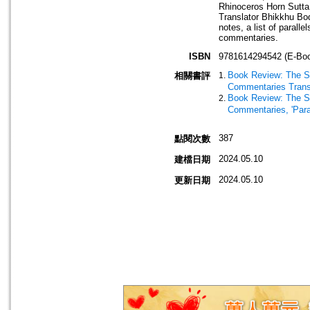
Rhinoceros Horn Sutta
Translator Bhikkhu Bodh
notes, a list of parall
commentaries.
ISBN
9781614294542 (E-Boo
Book Review: The Sut
相關書評
Commentaries Trans
Book Review: The Sut
Commentaries, 'Para
387
點閱次數
2024.05.10
建檔日期
2024.05.10
更新日期