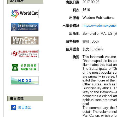
加值服務
2017.09.26
出版日期
1616
頁次
Wisdom Publications
出版者
https://wisdomexperien
出版者網址
出版地
Somerville, MA, 
資料類型
書籍=Book
使用語言
英文=English
This landmark volume i
摘要
Dhammapada in its conc
illuminates this text a
The Suttanipata, or “G
of the most popular s
are primarily in verse
extol the figure of th
Other suttas, such as 
Buddhist lay ethics. 
Way to the Beyond)—ar
advocates a critical a
書目管理
spiritual seekers trav
goal.
書目匯出
The commentary, the Pa
detail. The volume in
Pali Canon, which offe