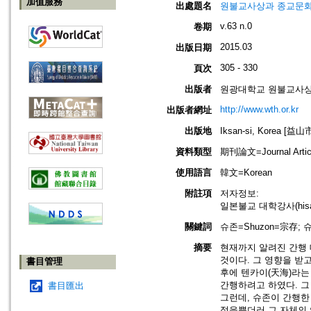
加值服務
出處題名
원불교사상과 종교문화=Won-B
v.63 n.0
卷期
2015.03
出版日期
305 - 330
頁次
出版者
원광대학교 원불교사상연구원=Th
http://www.wth.or.kr
出版者網址
出版地
Iksan-si, Korea [益
資料類型
期刊論文=Journal Artic
使用語言
韓文=Korean
附註項
저자정보:
일본불교 대학강사(hisayu
關鍵詞
슈존=Shuzon=宗存; 슈
摘要
현재까지 알려진 간행 
것이다. 그 영향을 받
書目管理
후에 텐카이(天海)라는
간행하려고 하였다. 그
書目匯出
그런데, 슈존이 간행한
적을뿐더러 그 자체의 