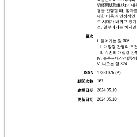
切經開版勸進狀)의 내
경을 간행할 때, 활자
대한 비용과 안정적인 
로 시대가 바뀌고 있기
점, 일부이기는 하지만
目次
Ⅰ. 들어가는 말 306
Ⅱ. 대장경 간행의 조건 
Ⅲ. 슈존의 대장경 간행
Ⅳ. 슈존판대장경(宗存
Ⅴ. 나오는 말 324
ISSN
17381975 (P)
167
點閱次數
2024.05.10
建檔日期
2024.05.10
更新日期