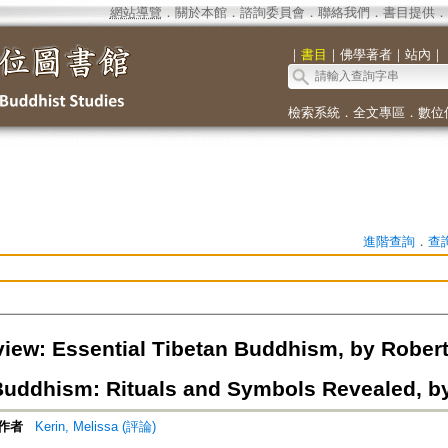
網站導覽
．
關於本館
．
諮詢委員會
．
聯絡我們
．
書目提供
．
｜
書目
｜
佛學著者
｜
站內
｜
檢索系統
．
全文專區
．
數位
進階查詢
．
查
iew: Essential Tibetan Buddhism, by Robert 
Buddhism: Rituals and Symbols Revealed, by
作者
Kerin, Melissa (評論)