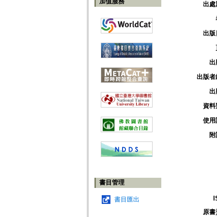
加值服務
出處
出版
出
出版者
出
資料
使用
附
書目管理
I
書目匯出
原書