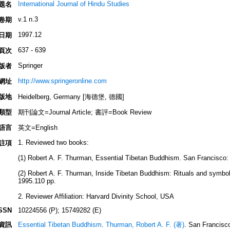
International Journal of Hindu Studies
題名
v.1 n.3
卷期
1997.12
日期
637 - 639
頁次
Springer
版者
http://www.springeronline.com
網址
版地
Heidelberg, Germany [海德堡, 德國]
類型
期刊論文=Journal Article; 書評=Book Review
語言
英文=English
1. Reviewed two books:
註項
(1) Robert A. F. Thurman, Essential Tibetan Buddhism. San Francisco: 
(2) Robert A. F. Thurman, Inside Tibetan Buddhism: Rituals and symbol
1995.110 pp.
2. Reviewer Affiliation: Harvard Divinity School, USA
SSN
10224556 (P); 15749282 (E)
資訊
Essential Tibetan Buddhism
.
Thurman, Robert A. F. (著)
. San Franc