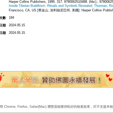
Harper Collins Publishers, 1995. 317. 9780062510488. (hbc).; 97800625
Inside Tibetan Buddhism: Rituals and Symbols Revealed
.
Thurman, Rob
Francisco, CA, US [舊金山, 加利福尼亞州, 美國]: Harper Collins Publishers
184
次數
2024.05.15
日期
2024.05.15
日期
 Chrome, Firefox, Safari(Mac) 瀏覽器能獲得較好的檢索效果，IE不支援