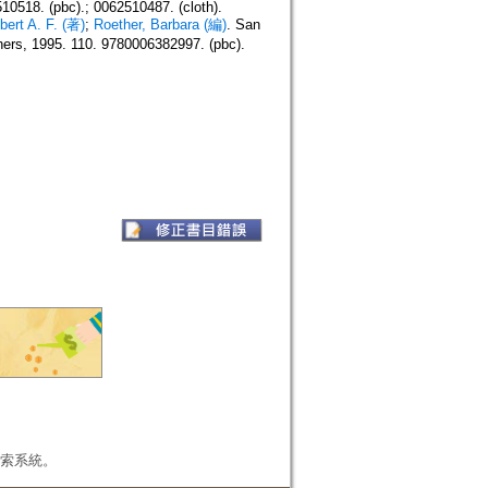
10518. (pbc).; 0062510487. (cloth).
ert A. F. (著)
;
Roether, Barbara (編)
. San
, 1995. 110. 9780006382997. (pbc).
本檢索系統。