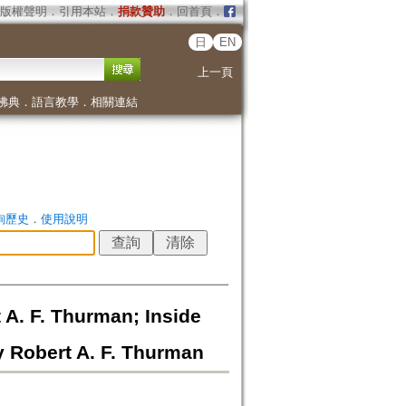
版權聲明
．
引用本站
．
捐款贊助
．
回首頁
．
日
EN
上一頁
佛典
．
語言教學
．
相關連結
詢歷史
．
使用說明
A. F. Thurman; Inside
 Robert A. F. Thurman