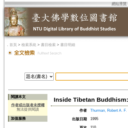
網站導覽
．
首頁
>
檢索系統
>
書目檢索
>
書目明細
閱讀本文
Inside Tibetan Buddhism
作者或出版者未授權
無法提供閱讀
作者
Thurman, Robert A. F.
加值服務
1995
出版日期
110
頁次