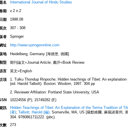
International Journal of Hindu Studies
題名
v.2 n.2
卷期
1998.08
日期
307 - 308
頁次
Springer
版者
http://www.springeronline.com
網址
版地
Heidelberg, Germany [海德堡, 德國]
類型
期刊論文=Journal Article; 書評=Book Review
語言
英文=English
1. Tulku Thondup Rinpoche, Hidden teachings of Tibet: An explanation 
註項
(ed. Harold Talbott). Boston: Wisdom, 1997. 304 pp
2. Reviewer Affiliation: Portland State University, USA
SSN
10224556 (P); 15749282 (E)
Hidden Teachings of Tibet: An Explanation of the Terma Tradition of T
資訊
(著)
;
Talbott, Harold (編)
. Somerville, MA, US [薩默維爾, 麻薩諸塞州, 美國]:
304. 9780861711222. (pbc).
273
次數