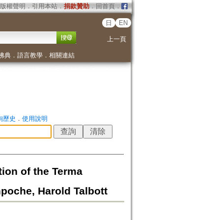
版權聲明
．
引用本站
．
捐款贊助
．
回首頁
．
日
EN
上一頁
佛典
．
語言教學
．
相關連結
詢歷史
．
使用說明
ion of the Terma
poche, Harold Talbott