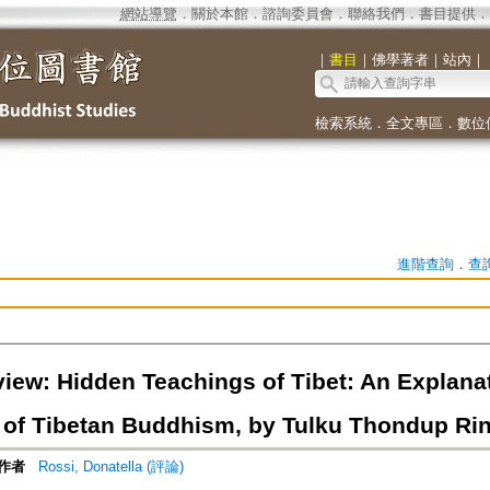
網站導覽
．
關於本館
．
諮詢委員會
．
聯絡我們
．
書目提供
．
｜
書目
｜
佛學著者
｜
站內
｜
檢索系統
．
全文專區
．
數位
進階查詢
．
查
iew: Hidden Teachings of Tibet: An Explanat
n of Tibetan Buddhism, by Tulku Thondup Rin
作者
Rossi, Donatella (評論)