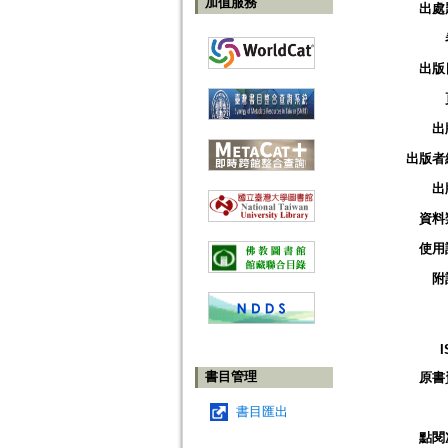
加值服務
出處
出版
出
出版者
出
資料
使用
附
I
書目管理
原書
書目匯出
點閱