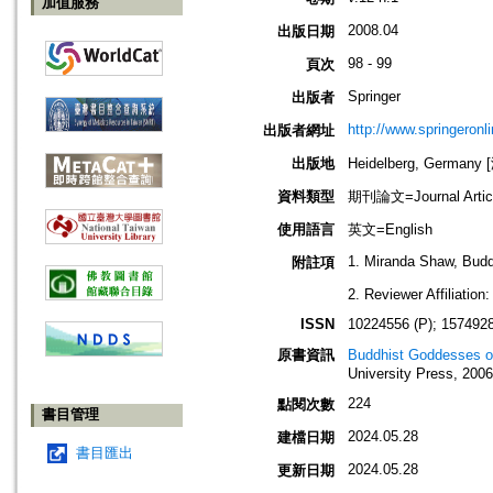
加值服務
2008.04
出版日期
98 - 99
頁次
Springer
出版者
http://www.springeronl
出版者網址
出版地
Heidelberg, German
資料類型
期刊論文=Journal Artic
使用語言
英文=English
1. Miranda Shaw, Budd
附註項
2. Reviewer Affiliatio
ISSN
10224556 (P); 1574928
原書資訊
Buddhist Goddesses of
University Press, 2006
224
點閱次數
書目管理
2024.05.28
建檔日期
書目匯出
2024.05.28
更新日期