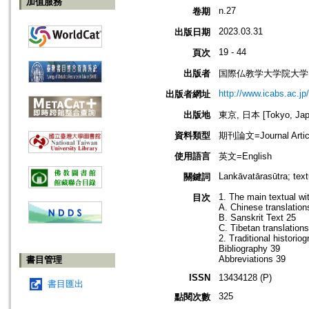
加值服務
n.27
卷期
2023.03.31
出版日期
19 - 44
頁次
出版者
国際仏教学大学院大学
http://www.icabs.ac.jp/
出版者網址
出版地
東京, 日本 [Tokyo, Jap
資料類型
期刊論文=Journal Artic
使用語言
英文=English
Lankāvatārasūtra; text
關鍵詞
1. The main textual w
目次
A. Chinese translation
B. Sanskrit Text 25
C. Tibetan translation
2. Traditional historio
Bibliography 39
Abbreviations 39
書目管理
ISSN
13434128 (P)
書目匯出
325
點閱次數