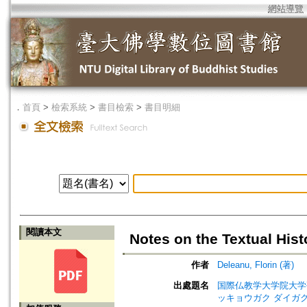
網站導覽
．
首頁
>
檢索系統
>
書目檢索
>
書目明細
閱讀本文
Notes on the Textual Hist
作者
Deleanu, Florin (著)
出處題名
国際仏教学大学院大学研究紀要=Jo
ッキョウガク ダイガク