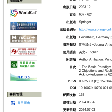
加值服務
2023.12
出版日期
607 - 624
頁次
Springer
出版者
http://www.springeronl
出版者網址
出版地
Heidelberg, German
資料類型
期刊論文=Journal Artic
使用語言
英文=English
Author Affiliation: Pri
附註項
1 The Basic Paradigm
目次
2 Objections and Repl
Acknowledgements 62
ISSN
00225363 (P); 1573049
DOI
10.1007/s10790-021-0
書目管理
135
點閱次數
2024.06.26
建檔日期
書目匯出
2024.07.03
更新日期