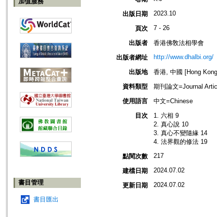
加值服務
2023.10
出版日期
7 - 26
頁次
出版者
香港佛敎法相學會
http://www.dhalbi.org/
出版者網址
出版地
香港, 中國 [Hong Kong,
資料類型
期刊論文=Journal Artic
使用語言
中文=Chinese
目次
1. 六相 9
2. 真心說 10
3. 真心不變隨緣 14
4. 法界觀的修法 19
217
點閱次數
2024.07.02
建檔日期
書目管理
2024.07.02
更新日期
書目匯出