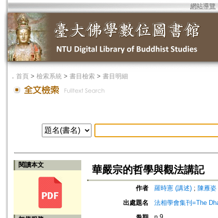
網站導覽
．
首頁
>
檢索系統
>
書目檢索
>
書目明細
閱讀本文
華嚴宗的哲學與觀法講記
作者
羅時憲 (講述)
;
陳雁姿 
出處題名
法相學會集刊=The Dharma
n.9
卷期