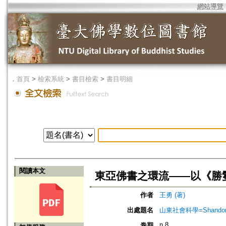
網站導覽
．
首頁
>
檢索系統
>
書目檢索
>
書目明細
閱讀本文
東亞佛書之環流——以《勝
作者
王勇 (著)
出處題名
山東社會科學=Shandong 
n.8
卷期