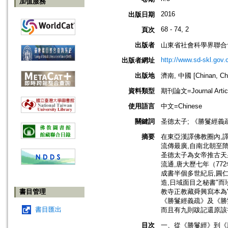
加值服務
2016
出版日期
68 - 74, 2
頁次
出版者
山東省社會科學界聯合
http://www.sd-skl.go
出版者網址
出版地
濟南, 中國 [Chinan, Ch
資料類型
期刊論文=Journal Artic
使用語言
中文=Chinese
關鍵詞
圣德太子; 《勝鬘經義
摘要
在東亞漢譯佛教圈內,
流傳最廣,自南北朝至
圣德太子為女帝推古天
流通,唐大歷七年（7
成書半個多世紀后,圓
造,日域面目之秘書"而
書目管理
教寺正教藏舜興寫本為
《勝鬘經義疏》及《勝
書目匯出
而且有九則跋記還原該
目次
一、從《勝鬘經》到《