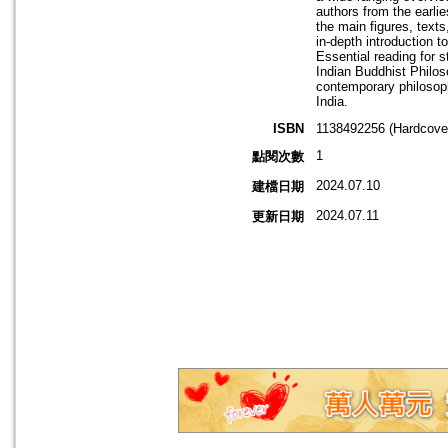
authors from the earlie
the main figures, text
in-depth introduction t
Essential reading for 
Indian Buddhist Philoso
contemporary philosophe
India.
ISBN
1138492256 (Hardcove
1
點閱次數
2024.07.10
建檔日期
2024.07.11
更新日期