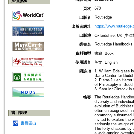
加值服務
678
頁次
Routledge
出版者
https://www.routledge
出版者網址
出版地
Oxfordshire, UK [牛
Routledge Handbooks 
叢書名
資料類型
書籍=Book
使用語言
英文=English
1. William Edelglass i
附註項
Barre Center for Buddh
2. Pierre-Julien Harte
of Philosophy in Buddh
3. Sara McClintock is 
The Routledge Handbook
摘要
diversity and individua
evolution of Buddhist t
often unrecognized inno
書目管理
commonly subsumed in m
invited to explore the
書目匯出
seriously the weight of
The forty chapters by a
a wide-ranging overvie